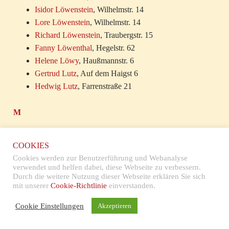
Isidor Löwenstein
, Wilhelmstr. 14
Lore Löwenstein
, Wilhelmstr. 14
Richard Löwenstein
, Traubergstr. 15
Fanny Löwenthal
, Hegelstr. 62
Helene Löwy
, Haußmannstr. 6
Gertrud Lutz
, Auf dem Haigst 6
Hedwig Lutz
, Farrenstraße 21
M
Jette Maas
, Weißenburgstr. 2B
COOKIES
Simon Maas
, Weißenburgstr. 2B
Cookies werden zur Benutzerführung und Webanalyse
Emma Maas
, Kienestr. 39
verwendet und helfen dabei, diese Webseite zu verbessern.
Gabriele Machauer
, Kolpingstr. 31
Durch die weitere Nutzung dieser Webseite erklären Sie sich
mit unserer
Cookie-Richtlinie
einverstanden.
Karl Maier
, Liebigstr. 35
Hedwig Maier
, Rohrackerstr. 294
Cookie Einstellungen
Akzeptieren
Dr. Albert Mainzer
, Sonnenbergstr. 33
Dr. Robert Mainzer
, Wannenstr. 16