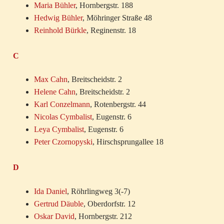
Maria Bühler
, Hornbergstr. 188
Hedwig Bühler
, Möhringer Straße 48
Reinhold Bürkle
, Reginenstr. 18
C
Max Cahn
, Breitscheidstr. 2
Helene Cahn
, Breitscheidstr. 2
Karl Conzelmann
, Rotenbergstr. 44
Nicolas Cymbalist
, Eugenstr. 6
Leya Cymbalist
, Eugenstr. 6
Peter Czornopyski
, Hirschsprungallee 18
D
Ida Daniel
, Röhrlingweg 3(-7)
Gertrud Däuble
, Oberdorfstr. 12
Oskar David
, Hornbergstr. 212