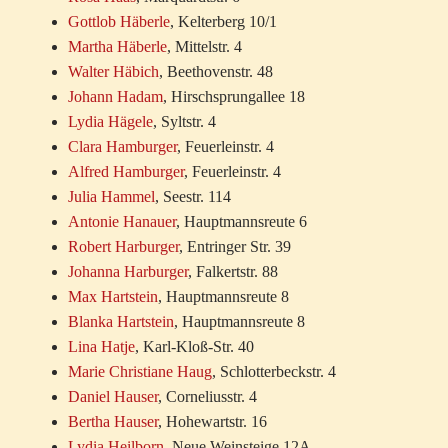
Gottlob Häberle
, Kelterberg 10/1
Martha Häberle
, Mittelstr. 4
Walter Häbich
, Beethovenstr. 48
Johann Hadam
, Hirschsprungallee 18
Lydia Hägele
, Syltstr. 4
Clara Hamburger
, Feuerleinstr. 4
Alfred Hamburger
, Feuerleinstr. 4
Julia Hammel
, Seestr. 114
Antonie Hanauer
, Hauptmannsreute 6
Robert Harburger
, Entringer Str. 39
Johanna Harburger
, Falkertstr. 88
Max Hartstein
, Hauptmannsreute 8
Blanka Hartstein
, Hauptmannsreute 8
Lina Hatje
, Karl-Kloß-Str. 40
Marie Christiane Haug
, Schlotterbeckstr. 4
Daniel Hauser
, Corneliusstr. 4
Bertha Hauser
, Hohewartstr. 16
Lydia Heilborn
, Neue Weinsteige 12A