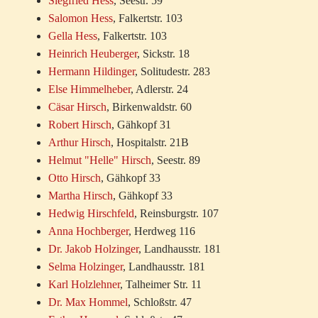
Siegfried Hess
, Seestr. 59
Salomon Hess
, Falkertstr. 103
Gella Hess
, Falkertstr. 103
Heinrich Heuberger
, Sickstr. 18
Hermann Hildinger
, Solitudestr. 283
Else Himmelheber
, Adlerstr. 24
Cäsar Hirsch
, Birkenwaldstr. 60
Robert Hirsch
, Gähkopf 31
Arthur Hirsch
, Hospitalstr. 21B
Helmut "Helle" Hirsch
, Seestr. 89
Otto Hirsch
, Gähkopf 33
Martha Hirsch
, Gähkopf 33
Hedwig Hirschfeld
, Reinsburgstr. 107
Anna Hochberger
, Herdweg 116
Dr. Jakob Holzinger
, Landhausstr. 181
Selma Holzinger
, Landhausstr. 181
Karl Holzlehner
, Talheimer Str. 11
Dr. Max Hommel
, Schloßstr. 47