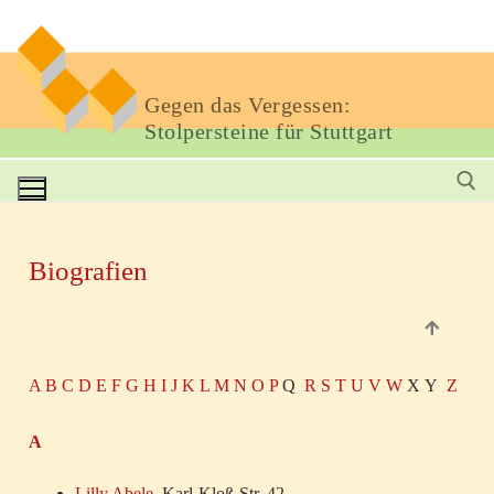
Gegen das Vergessen:
Stolpersteine für Stuttgart
Biografien
A
B
C
D
E
F
G
H
I
J
K
L
M
N
O
P
Q
R
S
T
U
V
W
X
Y
Z
A
Lilly Abele
, Karl-Kloß-Str. 42