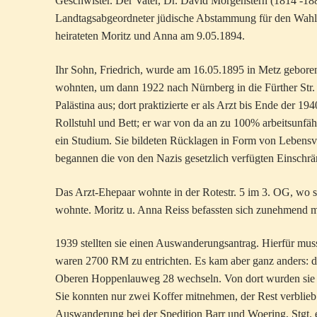
Geschwister. Der Vater, Dr. David Morgenstern (1814 -188
Landtagsabgeordneter jüdische Abstammung für den Wahlk
heirateten Moritz und Anna am 9.05.1894.
Ihr Sohn, Friedrich, wurde am 16.05.1895 in Metz geboren
wohnten, um dann 1922 nach Nürnberg in die Fürther Str.
Palästina aus; dort praktizierte er als Arzt bis Ende der 1
Rollstuhl und Bett; er war von da an zu 100% arbeitsunfä
ein Studium. Sie bildeten Rücklagen in Form von Lebensv
begannen die von den Nazis gesetzlich verfügten Einschr
Das Arzt-Ehepaar wohnte in der Rotestr. 5 im 3. OG, wo 
wohnte. Moritz u. Anna Reiss befassten sich zunehmend 
1939 stellten sie einen Auswanderungsantrag. Hierfür m
waren 2700 RM zu entrichten. Es kam aber ganz anders: 
Oberen Hoppenlauweg 28 wechseln. Von dort wurden sie n
Sie konnten nur zwei Koffer mitnehmen, der Rest verblieb
Auswanderung bei der Spedition Barr und Woering, Stgt. e