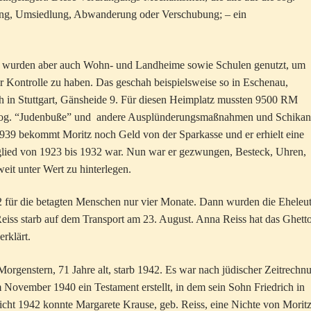
rung, Umsiedlung, Abwanderung oder Verschubung; – ein
Zeit wurden aber auch Wohn- und Landheime sowie Schulen genutzt, um
r Kontrolle zu haben. Das geschah beispielsweise so in Eschenau,
h in Stuttgart, Gänsheide 9. Für diesen Heimplatz mussten 9500 RM
 sog. “Judenbuße” und andere Ausplünderungsmaßnahmen und Schikan
1939 bekommt Moritz noch Geld von der Sparkasse und er erhielt eine
tglied von 1923 bis 1932 war. Nun war er gezwungen, Besteck, Uhren,
eit unter Wert zu hinterlegen.
2 für die betagten Menschen nur vier Monate. Dann wurden die Eheleu
 Reiss starb auf dem Transport am 23. August. Anna Reiss hat das Ghett
erklärt.
orgenstern, 71 Jahre alt, starb 1942. Es war nach jüdischer Zeitrechn
 November 1940 ein Testament erstellt, in dem sein Sohn Friedrich in
icht 1942 konnte Margarete Krause, geb. Reiss, eine Nichte von Moritz