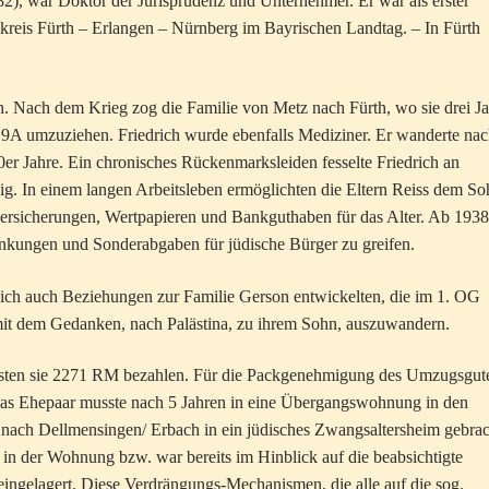
2), war Doktor der Jurisprudenz und Unternehmer. Er war als erster
reis Fürth – Erlangen – Nürnberg im Bayrischen Landtag. – In Fürth
. Nach dem Krieg zog die Familie von Metz nach Fürth, wo sie drei J
 9A umzuziehen. Friedrich wurde ebenfalls Mediziner. Er wanderte na
940er Jahre. Ein chronisches Rückenmarksleiden fesselte Friedrich an
hig. In einem langen Arbeitsleben ermöglichten die Eltern Reiss dem S
ersicherungen, Wertpapieren und Bankguthaben für das Alter. Ab 1938
änkungen und Sonderabgaben für jüdische Bürger zu greifen.
sich auch Beziehungen zur Familie Gerson entwickelten, die im 1. OG
mit dem Gedanken, nach Palästina, zu ihrem Sohn, auszuwandern.
ussten sie 2271 RM bezahlen. Für die Packgenehmigung des Umzugsgut
das Ehepaar musste nach 5 Jahren in eine Übergangswohnung in den
ach Dellmensingen/ Erbach in ein jüdisches Zwangsaltersheim gebrac
 in der Wohnung bzw. war bereits im Hinblick auf die beabsichtigte
ingelagert. Diese Verdrängungs-Mechanismen, die alle auf die sog.