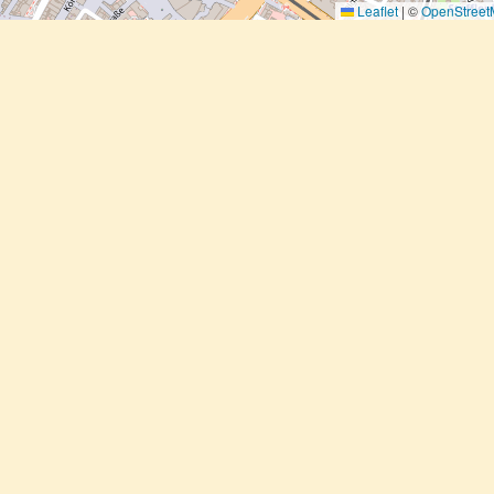
Leaflet
|
©
OpenStree