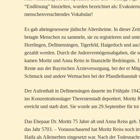
“Endlösung” hinzielten, wurden bezeichnet als: Evakuie
menschenverachtendes Vokabular!
Es gab alteingesessene jüdische Altersheime. In dieser 
betagte Menschen zu sammeln, sie zu registrieren und unte
Herrlingen, Dellmensingen, Tigerfeld, Haigerloch und auc
gezahlt werden. Durch die Judenvermögensabgaben, die
kamen Moritz und Anna Reiss in finanzielle Bedrängnis. 
Rente aus der Bayrischen Ärzteversorgung, bei der er Mi
Schmuck und andere Wertsachen bei der Pfandleihanstalt w
Der Aufenthalt in Dellmensingen dauerte im Frühjahr 194
ins Konzentrationslager Theresienstadt deportiert. Moritz
erreicht und starb dort. Sie wurde am 29.September für tot 
Das Ehepaar Dr. Moritz 75 Jahre alt und Anna Reiss geb. M
das Jahr 5703. – Vorausschauend hat Moritz Reiss noch im
Haifa als Alleinerben eingesetzt war. Nach der Todesnachr