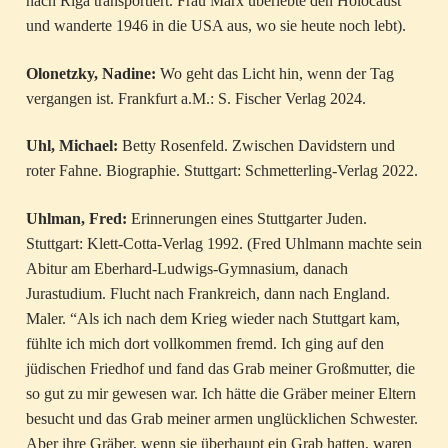
nach Riga transportiert. Frau Marx überlebte den Holocaust
und wanderte 1946 in die USA aus, wo sie heute noch lebt).
Olonetzky, Nadine:
Wo geht das Licht hin, wenn der Tag
vergangen ist. Frankfurt a.M.: S. Fischer Verlag 2024.
Uhl, Michael:
Betty Rosenfeld. Zwischen Davidstern und
roter Fahne. Biographie. Stuttgart: Schmetterling-Verlag 2022.
Uhlman, Fred:
Erinnerungen eines Stuttgarter Juden.
Stuttgart: Klett-Cotta-Verlag 1992. (Fred Uhlmann machte sein
Abitur am Eberhard-Ludwigs-Gymnasium, danach
Jurastudium. Flucht nach Frankreich, dann nach England.
Maler. “Als ich nach dem Krieg wieder nach Stuttgart kam,
fühlte ich mich dort vollkommen fremd. Ich ging auf den
jüdischen Friedhof und fand das Grab meiner Großmutter, die
so gut zu mir gewesen war. Ich hätte die Gräber meiner Eltern
besucht und das Grab meiner armen unglücklichen Schwester.
Aber ihre Gräber, wenn sie überhaupt ein Grab hatten, waren