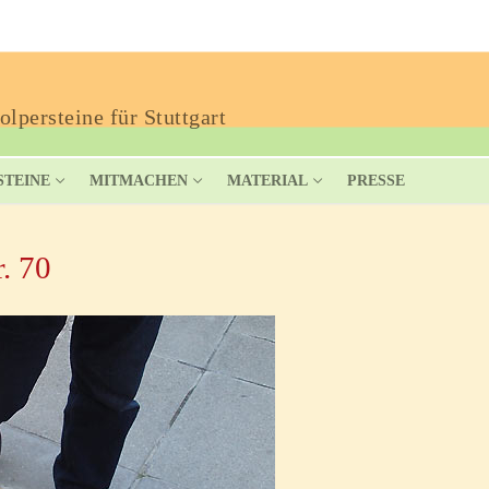
lpersteine für Stuttgart
STEINE
MITMACHEN
MATERIAL
PRESSE
. 70