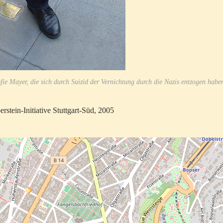
fie Mayer, die sich durch Suizid der Vernichtung durch die Nazis entzogen habe
rstein-Initiative Stuttgart-Süd, 2005