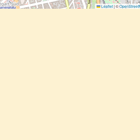
Leaflet
|
©
OpenStree