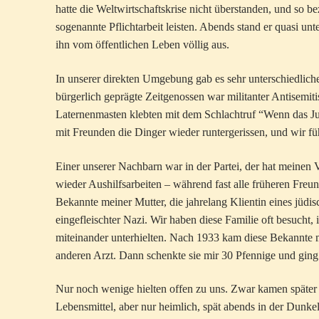
hatte die Weltwirtschaftskrise nicht überstanden, und so b
sogenannte Pflichtarbeit leisten. Abends stand er quasi un
ihn vom öffentlichen Leben völlig aus.
In unserer direkten Umgebung gab es sehr unterschiedliche 
bürgerlich geprägte Zeitgenossen war militanter Antisemit
Laternenmasten klebten mit dem Schlachtruf “Wenn das Jud
mit Freunden die Dinger wieder runtergerissen, und wir fü
Einer unserer Nachbarn war in der Partei, der hat meinen 
wieder Aushilfsarbeiten – während fast alle früheren Freun
Bekannte meiner Mutter, die jahrelang Klientin eines jüd
eingefleischter Nazi. Wir haben diese Familie oft besucht, 
miteinander unterhielten. Nach 1933 kam diese Bekannte m
anderen Arzt. Dann schenkte sie mir 30 Pfennige und ging.
Nur noch wenige hielten offen zu uns. Zwar kamen später
Lebensmittel, aber nur heimlich, spät abends in der Dunke