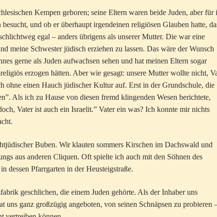
hlesischen Kempen geboren; seine Eltern waren beide Juden, aber für 
n besucht, und ob er überhaupt irgendeinen religiösen Glauben hatte, da
chlichtweg egal – anders übrigens als unserer Mutter. Die war eine
und meine Schwester jüdisch erziehen zu lassen. Das wäre der Wunsch
hnes gerne als Juden aufwachsen sehen und hat meinen Eltern sogar
religiös erzogen hätten. Aber wie gesagt: unsere Mutter wollte nicht, V
 ohne einen Hauch jüdischer Kultur auf. Erst in der Grundschule, die
ten”. Als ich zu Hause von diesen fremd klingenden Wesen berichtete,
ch, Vater ist auch ein Israelit.” Vater ein was? Ich konnte mir nichts
acht.
chtjüdischer Buben. Wir klauten sommers Kirschen im Dachswald und
ungs aus anderen Cliquen. Oft spielte ich auch mit den Söhnen des
n dessen Pfarrgarten in der Heusteigstraße.
abrik geschlichen, die einem Juden gehörte. Als der Inhaber uns
hat uns ganz großzügig angeboten, von seinen Schnäpsen zu probieren 
ht vertreiben können.