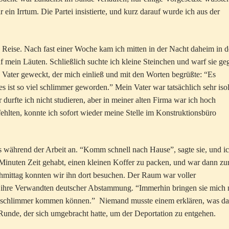
ein Irrtum. Die Partei insistierte, und kurz darauf wurde ich aus der
 Reise. Nach fast einer Woche kam ich mitten in der Nacht daheim in d
 mein Läuten. Schließlich suchte ich kleine Steinchen und warf sie ge
ater geweckt, der mich einließ und mit den Worten begrüßte: “Es
s ist so viel schlimmer geworden.” Mein Vater war tatsächlich sehr isoli
durfte ich nicht studieren, aber in meiner alten Firma war ich hoch
ehlten, konnte ich sofort wieder meine Stelle im Konstruktionsbüro
 während der Arbeit an. “Komm schnell nach Hause”, sagte sie, und i
r Minuten Zeit gehabt, einen kleinen Koffer zu packen, und war dann zu
mittag konnten wir ihn dort besuchen. Der Raum war voller
d ihre Verwandten deutscher Abstammung. “Immerhin bringen sie mich 
viel schlimmer kommen können.” Niemand musste einem erklären, was d
unde, der sich umgebracht hatte, um der Deportation zu entgehen.