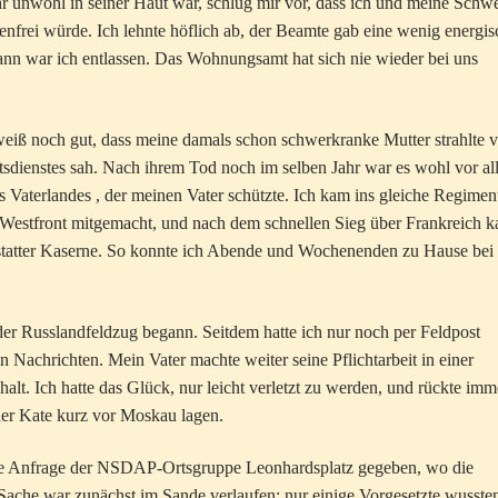
ehr unwohl in seiner Haut war, schlug mir vor, dass ich und meine Schwe
enfrei würde. Ich lehnte höflich ab, der Beamte gab eine wenig energis
ann war ich entlassen. Das Wohnungsamt hat sich nie wieder bei uns
eiß noch gut, dass meine damals schon schwerkranke Mutter strahlte v
itsdienstes sah. Nach ihrem Tod noch im selben Jahr war es wohl vor a
s Vaterlandes , der meinen Vater schützte. Ich kam ins gleiche Regimen
r Westfront mitgemacht, und nach dem schnellen Sieg über Frankreich 
nstatter Kaserne. So konnte ich Abende und Wochenenden zu Hause bei
r Russlandfeldzug begann. Seitdem hatte ich nur noch per Feldpost
Nachrichten. Mein Vater machte weiter seine Pflichtarbeit in einer
lt. Ich hatte das Glück, nur leicht verletzt zu werden, und rückte imm
ner Kate kurz vor Moskau lagen.
ste Anfrage der NSDAP-Ortsgruppe Leonhardsplatz gegeben, wo die
Sache war zunächst im Sande verlaufen; nur einige Vorgesetzte wusste