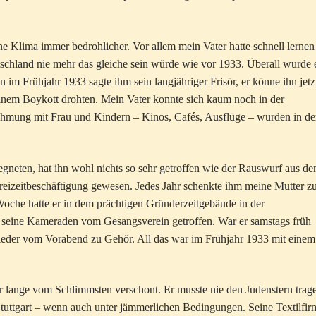
ne Klima immer bedrohlicher. Vor allem mein Vater hatte schnell lernen
schland nie mehr das gleiche sein würde wie vor 1933. Überall wurde 
 im Frühjahr 1933 sagte ihm sein langjähriger Frisör, er könne ihn jetz
inem Boykott drohten. Mein Vater konnte sich kaum noch in der
ehmung mit Frau und Kindern – Kinos, Cafés, Ausflüge – wurden in de
gneten, hat ihn wohl nichts so sehr getroffen wie der Rauswurf aus d
Freizeitbeschäftigung gewesen. Jedes Jahr schenkte ihm meine Mutter z
che hatte er in dem prächtigen Gründerzeitgebäude in der
e, seine Kameraden vom Gesangsverein getroffen. War er samstags früh
Lieder vom Vorabend zu Gehör. All das war im Frühjahr 1933 mit einem
r lange vom Schlimmsten verschont. Er musste nie den Judenstern trag
 Stuttgart – wenn auch unter jämmerlichen Bedingungen. Seine Textilfir