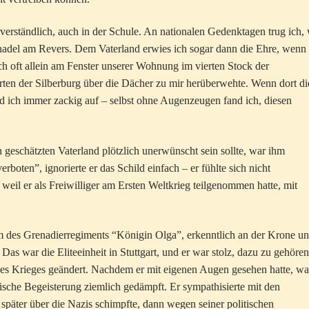
tverständlich, auch in der Schule. An nationalen Gedenktagen trug ich,
knadel am Revers. Dem Vaterland erwies ich sogar dann die Ehre, wenn
 oft allein am Fenster unserer Wohnung im vierten Stock der
rten der Silberburg über die Dächer zu mir herüberwehte. Wenn dort di
d ich immer zackig auf – selbst ohne Augenzeugen fand ich, diesen
 geschätzten Vaterland plötzlich unerwünscht sein sollte, war ihm
rboten”, ignorierte er das Schild einfach – er fühlte sich nicht
 weil er als Freiwilliger am Ersten Weltkrieg teilgenommen hatte, mit
rm des Grenadierregiments “Königin Olga”, erkenntlich an der Krone u
as war die Eliteeinheit in Stuttgart, und er war stolz, dazu zu gehören
 des Krieges geändert. Nachdem er mit eigenen Augen gesehen hatte, wa
tische Begeisterung ziemlich gedämpft. Er sympathisierte mit den
päter über die Nazis schimpfte, dann wegen seiner politischen