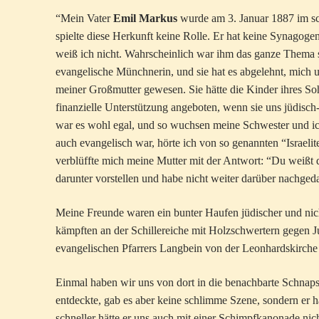
“Mein Vater
Emil Markus
wurde am 3. Januar 1887 im sc
spielte diese Herkunft keine Rolle. Er hat keine Synagoge
weiß ich nicht. Wahrscheinlich war ihm das ganze Thema s
evangelische Münchnerin, und sie hat es abgelehnt, mich 
meiner Großmutter gewesen. Sie hätte die Kinder ihres So
finanzielle Unterstützung angeboten, wenn sie uns jüdisch-
war es wohl egal, und so wuchsen meine Schwester und ich
auch evangelisch war, hörte ich von so genannten “Israeli
verblüffte mich meine Mutter mit der Antwort: “Du weißt do
darunter vorstellen und habe nicht weiter darüber nachged
Meine Freunde waren ein bunter Haufen jüdischer und ni
kämpften an der Schillereiche mit Holzschwertern gegen J
evangelischen Pfarrers Langbein von der Leonhardskirche i
Einmal haben wir uns von dort in die benachbarte Schnapsf
entdeckte, gab es aber keine schlimme Szene, sondern er 
schneller hätte er uns auch mit einer Schimpfkanonade nic