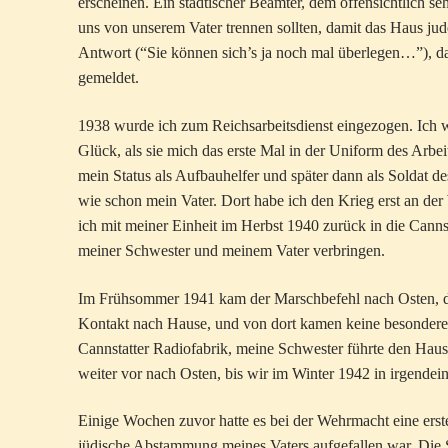
erscheinen. Ein städtischer Beamter, dem offensichtlich s
uns von unserem Vater trennen sollten, damit das Haus jud
Antwort (“Sie können sich’s ja noch mal überlegen…”), d
gemeldet.
1938 wurde ich zum Reichsarbeitsdienst eingezogen. Ich w
Glück, als sie mich das erste Mal in der Uniform des Arbe
mein Status als Aufbauhelfer und später dann als Soldat de
wie schon mein Vater. Dort habe ich den Krieg erst an de
ich mit meiner Einheit im Herbst 1940 zurück in die Can
meiner Schwester und meinem Vater verbringen.
Im Frühsommer 1941 kam der Marschbefehl nach Osten, de
Kontakt nach Hause, und von dort kamen keine besonderen 
Cannstatter Radiofabrik, meine Schwester führte den Hausha
weiter vor nach Osten, bis wir im Winter 1942 in irgendei
Einige Wochen zuvor hatte es bei der Wehrmacht eine er
jüdische Abstammung meines Vaters aufgefallen war. Die 