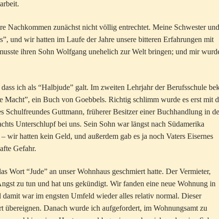
rbeit.
re Nachkommen zunächst nicht völlig entrechtet. Meine Schwester und
”, und wir hatten im Laufe der Jahre unsere bitteren Erfahrungen mit
 musste ihren Sohn Wolfgang unehelich zur Welt bringen; und mir wurd
ass ich als “Halbjude” galt. Im zweiten Lehrjahr der Berufsschule b
 die Macht”, ein Buch von Goebbels. Richtig schlimm wurde es erst mit d
Schulfreundes Guttmann, früherer Besitzer einer Buchhandlung in de
 nachts Unterschlupf bei uns. Sein Sohn war längst nach Südamerika
 – wir hatten kein Geld, und außerdem gab es ja noch Vaters Eisernes
afte Gefahr.
das Wort “Jude” an unser Wohnhaus geschmiert hatte. Der Vermieter,
Angst zu tun und hat uns gekündigt. Wir fanden eine neue Wohnung in
 damit war im engsten Umfeld wieder alles relativ normal. Dieser
gart übereignen. Danach wurde ich aufgefordert, im Wohnungsamt zu