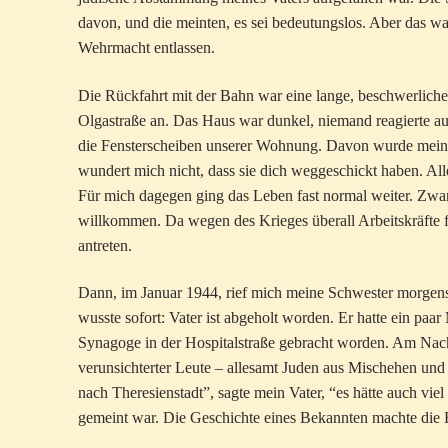
davon, und die meinten, es sei bedeutungslos. Aber das war 
Wehrmacht entlassen.
Die Rückfahrt mit der Bahn war eine lange, beschwerliche
Olgastraße an. Das Haus war dunkel, niemand reagierte auf
die Fensterscheiben unserer Wohnung. Davon wurde mein V
wundert mich nicht, dass sie dich weggeschickt haben. Alle
Für mich dagegen ging das Leben fast normal weiter. Zwar 
willkommen. Da wegen des Krieges überall Arbeitskräfte f
antreten.
Dann, im Januar 1944, rief mich meine Schwester morgens
wusste sofort: Vater ist abgeholt worden. Er hatte ein paa
Synagoge in der Hospitalstraße gebracht worden. Am Nach
verunsichterter Leute – allesamt Juden aus Mischehen un
nach Theresienstadt”, sagte mein Vater, “es hätte auch 
gemeint war. Die Geschichte eines Bekannten machte die R