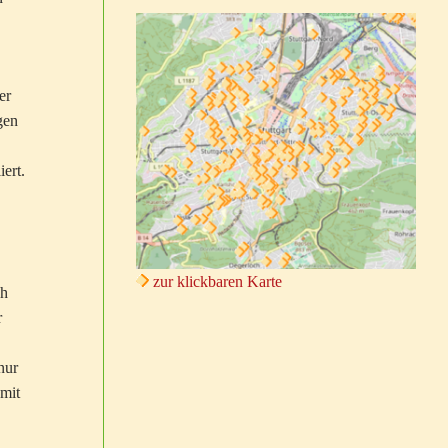
er
gen
ert.
zur klickbaren Karte
ch
r
nur
amit