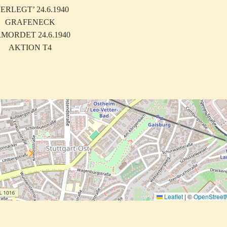
RLEGT’ 24.6.1940
GRAFENECK
ORDET 24.6.1940
AKTION T4
Leaflet
|
©
OpenStree