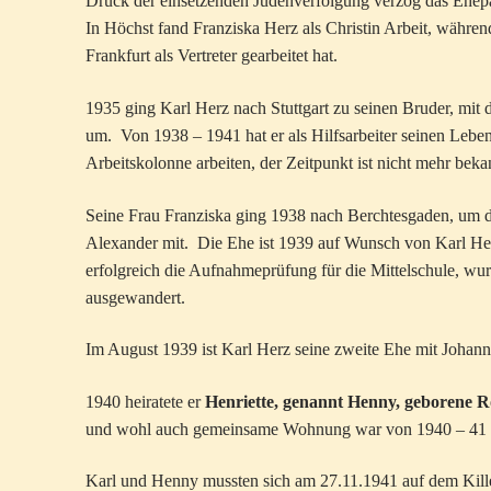
Druck der einsetzenden Judenverfolgung verzog das Ehepa
In Höchst fand Franziska Herz als Christin Arbeit, währen
Frankfurt als Vertreter gearbeitet hat.
1935 ging Karl Herz nach Stuttgart zu seinen Bruder, mit 
um. Von 1938 – 1941 hat er als Hilfsarbeiter seinen Leben
Arbeitskolonne arbeiten, der Zeitpunkt ist nicht mehr beka
Seine Frau Franziska ging 1938 nach Berchtesgaden, um 
Alexander mit. Die Ehe ist 1939 auf Wunsch von Karl He
erfolgreich die Aufnahmeprüfung für die Mittelschule, wur
ausgewandert.
Im August 1939 ist Karl Herz seine zweite Ehe mit Johann
1940 heiratete er
Henriette, genannt Henny, geborene
und wohl auch gemeinsame Wohnung war von 1940 – 41 die
Karl und Henny mussten sich am 27.11.1941 auf dem Kill