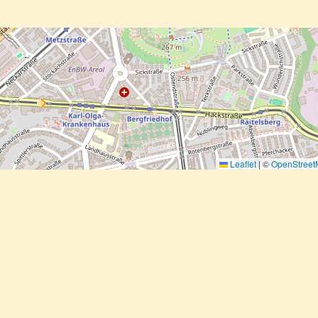
Leaflet
|
©
OpenStree