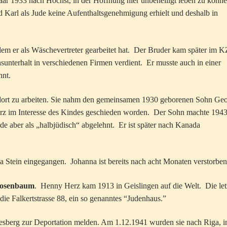
ar 1933 nach Höchst, in der Hoffnung hier unbehelligt leben zu könn
d Karl als Jude keine Aufenthaltsgenehmigung erhielt und deshalb in
dem er als Wäschevertreter gearbeitet hat. Der Bruder kam später im K
sunterhalt in verschiedenen Firmen verdient. Er musste auch in einer
nnt.
dort zu arbeiten. Sie nahm den gemeinsamen 1930 geborenen Sohn Ge
rz im Interesse des Kindes geschieden worden. Der Sohn machte 194
de aber als „halbjüdisch“ abgelehnt. Er ist später nach Kanada
a Stein eingegangen. Johanna ist bereits nach acht Monaten verstorben
 Rosenbaum
. Henny Herz kam 1913 in Geislingen auf die Welt. Die let
 Falkertstrasse 88, ein so genanntes “Judenhaus.”
esberg zur Deportation melden. Am 1.12.1941 wurden sie nach Riga, i