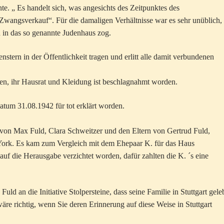
 „ Es handelt sich, was angesichts des Zeitpunktes des
 Zwangsverkauf“. Für die damaligen Verhältnisse war es sehr unüblich,
n in das so genannte Judenhaus zog.
tern in der Öffentlichkeit tragen und erlitt alle damit verbundenen
den, ihr Hausrat und Kleidung ist beschlagnahmt worden.
atum 31.08.1942 für tot erklärt worden.
von Max Fuld, Clara Schweitzer und den Eltern von Gertrud Fuld,
York. Es kam zum Vergleich mit dem Ehepaar K. für das Haus
uf die Herausgabe verzichtet worden, dafür zahlten die K. ´s eine
ld an die Initiative Stolpersteine, dass seine Familie in Stuttgart gele
wäre richtig, wenn Sie deren Erinnerung auf diese Weise in Stuttgart