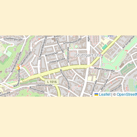
Leaflet
|
©
OpenStree