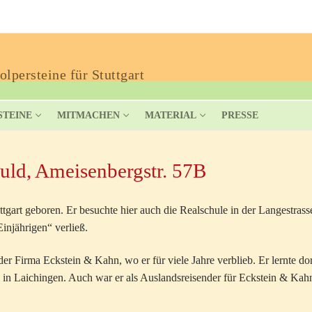
lpersteine für Stuttgart
STEINE
MITMACHEN
MATERIAL
PRESSE
uld, Ameisenbergstr. 57B
tgart geboren. Er besuchte hier auch die Realschule in der Langestrass
injährigen“ verließ.
r Firma Eckstein & Kahn, wo er für viele Jahre verblieb. Er lernte dor
i in Laichingen. Auch war er als Auslandsreisender für Eckstein & Kah