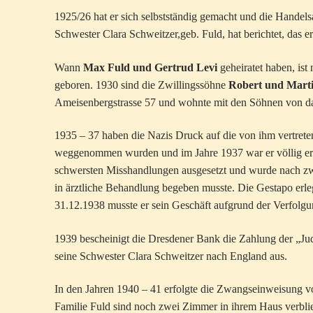
1925/26 hat er sich selbstständig gemacht und die Handel
Schwester Clara Schweitzer,geb. Fuld, hat berichtet, das e
Wann
Max Fuld und Gertrud Levi
geheiratet haben, is
geboren. 1930 sind die Zwillingssöhne
Robert und Mart
Ameisenbergstrasse 57 und wohnte mit den Söhnen von da
1935 – 37 haben die Nazis Druck auf die von ihm vertrete
weggenommen wurden und im Jahre 1937 war er völlig er
schwersten Misshandlungen ausgesetzt und wurde nach zwe
in ärztliche Behandlung begeben musste. Die Gestapo erleg
31.12.1938 musste er sein Geschäft aufgrund der Verfolg
1939 bescheinigt die Dresdener Bank die Zahlung der „J
seine Schwester Clara Schweitzer nach England aus.
In den Jahren 1940 – 41 erfolgte die Zwangseinweisung v
Familie Fuld sind noch zwei Zimmer in ihrem Haus verblieb