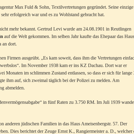
sagentur Max Fuld & Sohn, Textilvertretungen gegründet. Seine einzige
r sehr erfolgreich war und es zu Wohlstand gebracht hat.
t nicht mehr bekannt. Gertrud Levi wurde am 24.08.1901 in Reutlingen
in
auf die Welt gekommen. Im selben Jahr kaufte das Ehepaar das Hau
 an dort.
nen Firmen ausgeübt. „Es kam soweit, dass ihm die Vertretungen einfa
werbslos“. Im November 1938 kam er ins KZ Dachau. Dort war er
i Monaten im schlimmen Zustand entlassen, so dass er sich für lange 
te ihm auf, sich zweimal täglich bei der Polizei zu melden. Am
ung abmelden.
udenvermögensabgabe“ in fünf Raten zu 3.750 RM. Im Juli 1939 wande
on anderen jüdischen Familien in das Haus Ameisenbergstr. 57. Der
en. Dies berichtet der Zeuge Ernst K., Rangiermeister a. D., welcher 