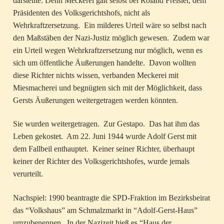
darstellte. Denn Meckerei galt selbst bei Roland Freisler, dem
Präsidenten des Volksgerichtshofs, nicht als
Wehrkraftzersetzung. Ein milderes Urteil wäre so selbst nach
den Maßstäben der Nazi-Justiz möglich gewesen. Zudem war
ein Urteil wegen Wehrkraftzersetzung nur möglich, wenn es
sich um öffentliche Äußerungen handelte. Davon wollten
diese Richter nichts wissen, verbanden Meckerei mit
Miesmacherei und begnügten sich mit der Möglichkeit, dass
Gersts Äußerungen weitergetragen werden könnten.
Sie wurden weitergetragen. Zur Gestapo. Das hat ihm das
Leben gekostet. Am 22. Juni 1944 wurde Adolf Gerst mit
dem Fallbeil enthauptet. Keiner seiner Richter, überhaupt
keiner der Richter des Volksgerichtshofes, wurde jemals
verurteilt.
Nachspiel: 1990 beantragte die SPD-Fraktion im Bezirksbeirat
das “Volkshaus” am Schmalzmarkt in “Adolf-Gerst-Haus”
umzubenennen. In der Nazizeit hieß es “Haus der