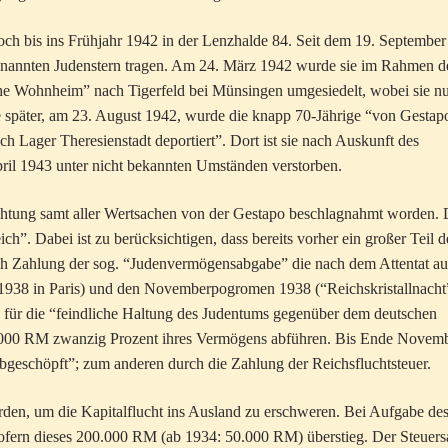
h bis ins Frühjahr 1942 in der Lenzhalde 84. Seit dem 19. September
genannten Judenstern tragen. Am 24. März 1942 wurde sie im Rahmen d
he Wohnheim” nach Tigerfeld bei Münsingen umgesiedelt, wobei sie n
 später, am 23. August 1942, wurde die knapp 70-Jährige “von Gestap
 Lager Theresienstadt deportiert”. Dort ist sie nach Auskunft des
ril 1943 unter nicht bekannten Umständen verstorben.
chtung samt aller Wertsachen von der Gestapo beschlagnahmt worden. 
h”. Dabei ist zu berücksichtigen, dass bereits vorher ein großer Teil d
h Zahlung der sog. “Judenvermögensabgabe” die nach dem Attentat au
1938 in Paris) und den Novemberpogromen 1938 (“Reichskristallnacht
” für die “feindliche Haltung des Judentums gegenüber dem deutschen
5000 RM zwanzig Prozent ihres Vermögens abführen. Bis Ende Novem
geschöpft”; zum anderen durch die Zahlung der Reichsfluchtsteuer.
rden, um die Kapitalflucht ins Ausland zu erschweren. Bei Aufgabe de
ofern dieses 200.000 RM (ab 1934: 50.000 RM) überstieg. Der Steuers