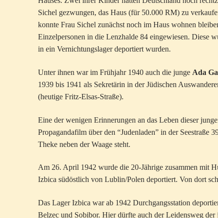
Hauses. Zwei ihrer Kinder hatten Deutschland noch recht
Sichel gezwungen, das Haus (für 50.000 RM) zu verkaufe
konnte Frau Sichel zunächst noch im Haus wohnen bleiben
Einzelpersonen in die Lenzhalde 84 eingewiesen. Diese w
in ein Vernichtungslager deportiert wurden.
Unter ihnen war im Frühjahr 1940 auch die junge
Ada Gab
1939 bis 1941 als Sekretärin in der Jüdischen Auswandere
(heutige Fritz-Elsas-Straße).
Eine der wenigen Erinnerungen an das Leben dieser jungen
Propagandafilm über den “Judenladen” in der Seestraße 39.
Theke neben der Waage steht.
Am 26. April 1942 wurde die 20-Jährige zusammen mit Hun
Izbica südöstlich von Lublin/Polen deportiert. Von dort sc
Das Lager Izbica war ab 1942 Durchgangsstation deportier
Belzec und Sobibor. Hier dürfte auch der Leidensweg der