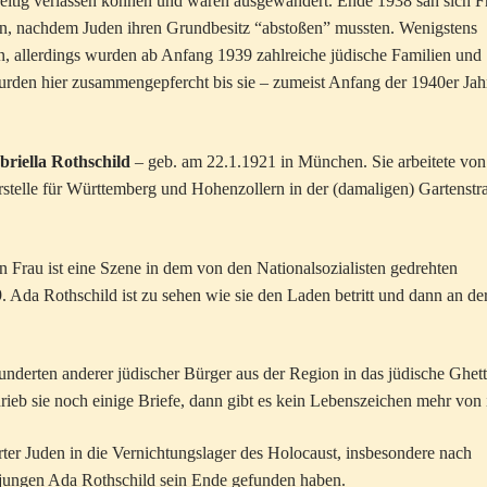
zeitig verlassen können und waren ausgewandert. Ende 1938 sah sich F
n, nachdem Juden ihren Grundbesitz “abstoßen” mussten. Wenigstens
, allerdings wurden ab Anfang 1939 zahlreiche jüdische Familien und
urden hier zusammengepfercht bis sie – zumeist Anfang der 1940er Jah
riella Rothschild
– geb. am 22.1.1921 in München. Sie arbeitete von
rstelle für Württemberg und Hohenzollern in der (damaligen) Gartenstr
 Frau ist eine Szene in dem von den Nationalsozialisten gedrehten
 Ada Rothschild ist zu sehen wie sie den Laden betritt und dann an de
derten anderer jüdischer Bürger aus der Region in das jüdische Ghet
hrieb sie noch einige Briefe, dann gibt es kein Lebenszeichen mehr von 
ter Juden in die Vernichtungslager des Holocaust, insbesondere nach
 jungen Ada Rothschild sein Ende gefunden haben.