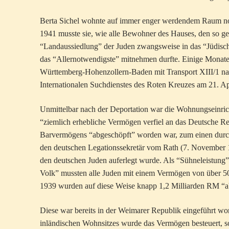
Berta Sichel wohnte auf immer enger werdendem Raum noc
1941 musste sie, wie alle Bewohner des Hauses, den so 
“Landaussiedlung” der Juden zwangsweise in das “Jüdisc
das “Allernotwendigste” mitnehmen durfte. Einige Monate
Württemberg-Hohenzollern-Baden mit Transport XIII/1 nach
Internationalen Suchdienstes des Roten Kreuzes am 21. Ap
Unmittelbar nach der Deportation war die Wohnungseinri
“ziemlich erhebliche Vermögen verfiel an das Deutsche Reic
Barvermögens “abgeschöpft” worden war, zum einen durc
den deutschen Legationssekretär vom Rath (7. November 
den deutschen Juden auferlegt wurde. Als “Sühneleistung
Volk” mussten alle Juden mit einem Vermögen von über 
1939 wurden auf diese Weise knapp 1,2 Milliarden RM “ab
Diese war bereits in der Weimarer Republik eingeführt wo
inländischen Wohnsitzes wurde das Vermögen besteuert, s