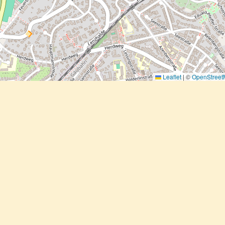
Leaflet
|
©
OpenStree