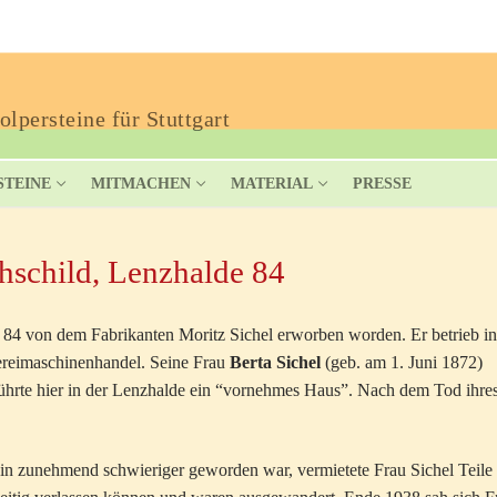
lpersteine für Stuttgart
STEINE
MITMACHEN
MATERIAL
PRESSE
thschild, Lenzhalde 84
84 von dem Fabrikanten Moritz Sichel erworben worden. Er betrieb in
ereimaschinenhandel. Seine Frau
Berta Sichel
(geb. am 1. Juni 1872)
führte hier in der Lenzhalde ein “vornehmes Haus”. Nach dem Tod ihre
üdin zunehmend schwieriger geworden war, vermietete Frau Sichel Teile