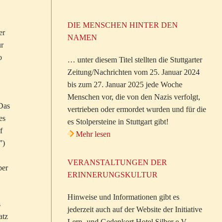
DIE MENSCHEN HINTER DEN
er
NAMEN
ur
o
… unter diesem Titel stellten die Stuttgarter
Zeitung/Nachrichten vom 25. Januar 2024
bis zum 27. Januar 2025 jede Woche
Menschen vor, die von den Nazis verfolgt,
Das
vertrieben oder ermordet wurden und für die
es
es Stolpersteine in Stuttgart gibt!
f
Mehr lesen
”)
VERANSTALTUNGEN DER
ber
ERINNERUNGSKULTUR
Hinweise und Informationen gibt es
s
jederzeit auch auf der Website der Initiative
atz
Lern- und Gedenkort Hotel Silber e.V.