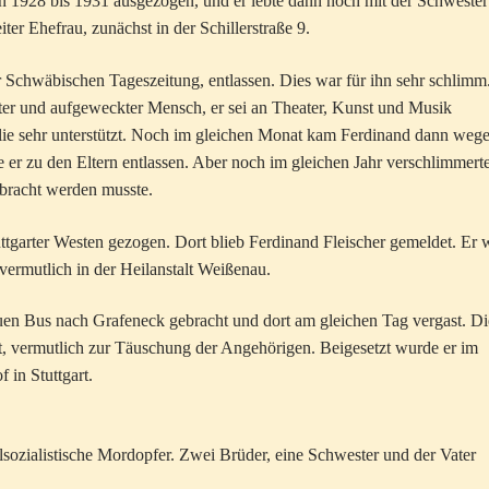
en 1928 bis 1931 ausgezogen, und er lebte dann noch mit der Schwester
r Ehefrau, zunächst in der Schillerstraße 9.
 Schwäbischen Tageszeitung, entlassen. Dies war für ihn sehr schlimm
ter und aufgeweckter Mensch, er sei an Theater, Kunst und Musik
milie sehr unterstützt. Noch im gleichen Monat kam Ferdinand dann weg
er zu den Eltern entlassen. Aber noch im gleichen Jahr verschlimmert
ebracht werden musste.
ttgarter Westen gezogen. Dort blieb Ferdinand Fleischer gemeldet. Er 
 vermutlich in der Heilanstalt Weißenau.
en Bus nach Grafeneck gebracht und dort am gleichen Tag vergast. Di
t, vermutlich zur Täuschung der Angehörigen. Beigesetzt wurde er im
 in Stuttgart.
alsozialistische Mordopfer. Zwei Brüder, eine Schwester und der Vater