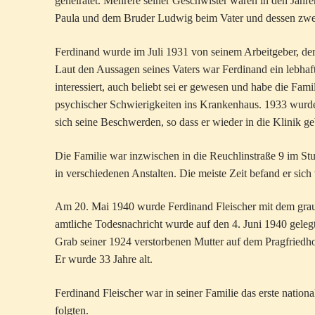
geheiratet. Mehrere seiner Geschwister waren in den Jahr
Paula und dem Bruder Ludwig beim Vater und dessen zweite
Ferdinand wurde im Juli 1931 von seinem Arbeitgeber, der
Laut den Aussagen seines Vaters war Ferdinand ein lebhaf
interessiert, auch beliebt sei er gewesen und habe die Fa
psychischer Schwierigkeiten ins Krankenhaus. 1933 wurde 
sich seine Beschwerden, so dass er wieder in die Klinik g
Die Familie war inzwischen in die Reuchlinstraße 9 im Stu
in verschiedenen Anstalten. Die meiste Zeit befand er sich
Am 20. Mai 1940 wurde Ferdinand Fleischer mit dem grau
amtliche Todesnachricht wurde auf den 4. Juni 1940 geleg
Grab seiner 1924 verstorbenen Mutter auf dem Pragfriedhof
Er wurde 33 Jahre alt.
Ferdinand Fleischer war in seiner Familie das erste nation
folgten.