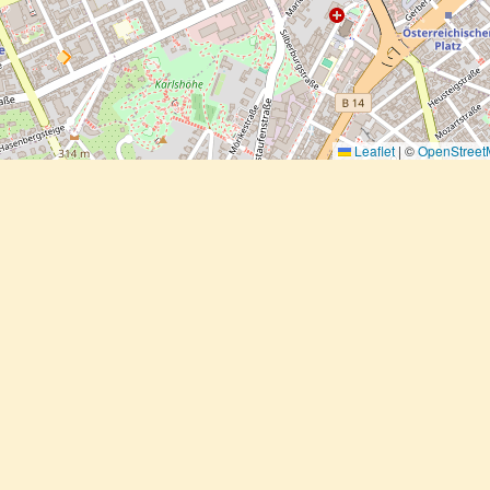
Leaflet
|
©
OpenStree