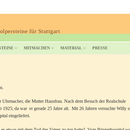
lpersteine für Stuttgart
STEINE
MITMACHEN
MATERIAL
PRESSE
n.
ar Uhrmacher, die Mutter Hausfrau. Nach dem Besuch der Realschule
b 1925; da war er gerade 25 Jahre alt. Mit 26 Jahren versuchte Willy s
tal eingeliefert.
b es etwas mit dem Tod des Vaters zu tun hatte? Vom Bürgerhospital w