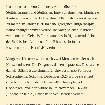
Unter den Toten von Grafeneck waren über 500
Stuttgarterinnen und Stuttgarter. Eine von ihnen war Margarete
Kusterer. Sie wohnte dort bei ihren Eltern, als sie im Alter von
28 Jahren im Januar 1920 im nahe gelegenen Bürgerhospital
stationär aufgenommen wurde. Ihr Vater, Michael Kusterer,
verdiente sein Geld als Fuhrmann, beschäftigt vermutlich bei
der Städtischen Latrinenabfuhr. Für sie steht in der
Krankenakte als Beruf „Büglerin“.
Margarete Kusterer wurde nach zwei Monaten wieder nach
Hause entlassen. Die Diagnose: dementia praecox. Das ist eine
damals übliche Bezeichnung für eine bestimmte Form der
Schizophrenie. Schon im Dezember 1920 wurde sie erneut
eingeliefert: jetzt in die „Heilanstalt“ Christophsbad in
Göppingen. Von dort wurde sie im November 1922 als
„ungeheilt“ in die „Heilanstalt“ Schussenried verlegt.
Was wissen wir über sie? Über ihr Leben bis 1920 gar nichts,