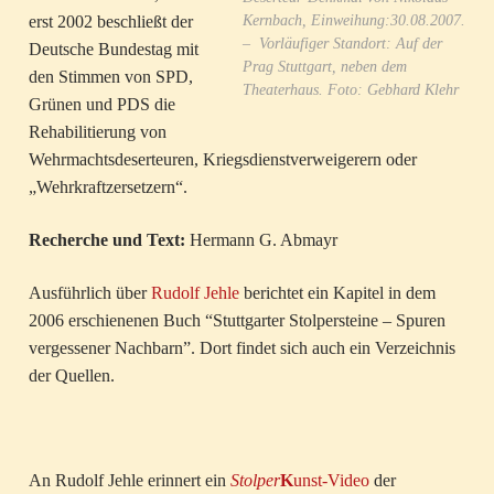
Kernbach, Einweihung:30.08.2007.
erst 2002 beschließt der
– Vorläufiger Standort: Auf der
Deutsche Bundestag mit
Prag Stuttgart, neben dem
den Stimmen von SPD,
Theaterhaus. Foto: Gebhard Klehr
Grünen und PDS die
Rehabilitierung von
Wehrmachtsdeserteuren, Kriegsdienstverweigerern oder
„Wehrkraftzersetzern“.
Recherche und Text:
Hermann G. Abmayr
Ausführlich über
Rudolf Jehle
berichtet ein Kapitel in dem
2006 erschienenen Buch “Stuttgarter Stolpersteine – Spuren
vergessener Nachbarn”. Dort findet sich auch ein Verzeichnis
der Quellen.
An Rudolf Jehle erinnert ein
Stolper
K
unst-Video
der