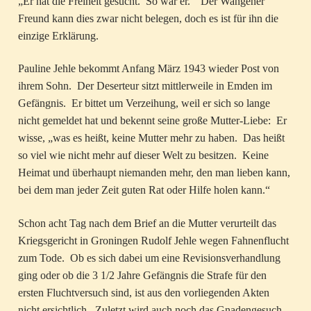
„Er hat die Freiheit gesucht. So war er.“ Der Wangener
Freund kann dies zwar nicht belegen, doch es ist für ihn die
einzige Erklärung.
Pauline Jehle bekommt Anfang März 1943 wieder Post von
ihrem Sohn. Der Deserteur sitzt mittlerweile in Emden im
Gefängnis. Er bittet um Verzeihung, weil er sich so lange
nicht gemeldet hat und bekennt seine große Mutter-Liebe: Er
wisse, „was es heißt, keine Mutter mehr zu haben. Das heißt
so viel wie nicht mehr auf dieser Welt zu besitzen. Keine
Heimat und überhaupt niemanden mehr, den man lieben kann,
bei dem man jeder Zeit guten Rat oder Hilfe holen kann.“
Schon acht Tag nach dem Brief an die Mutter verurteilt das
Kriegsgericht in Groningen Rudolf Jehle wegen Fahnenflucht
zum Tode. Ob es sich dabei um eine Revisionsverhandlung
ging oder ob die 3 1/2 Jahre Gefängnis die Strafe für den
ersten Fluchtversuch sind, ist aus den vorliegenden Akten
nicht ersichtlich. Zuletzt wird auch noch das Gnadengesuch