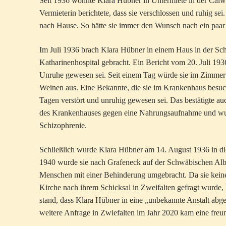
Seit 1936 wohnte Klara Hübner in Untermiete in der Calwe
Vermieterin berichtete, dass sie verschlossen und ruhig se
nach Hause. So hätte sie immer den Wunsch nach ein paar 
Im Juli 1936 brach Klara Hübner in einem Haus in der S
Katharinenhospital gebracht. Ein Bericht vom 20. Juli 193
Unruhe gewesen sei. Seit einem Tag würde sie im Zimmer 
Weinen aus. Eine Bekannte, die sie im Krankenhaus besucht
Tagen verstört und unruhig gewesen sei. Das bestätigte au
des Krankenhauses gegen eine Nahrungsaufnahme und wurde
Schizophrenie.
Schließlich wurde Klara Hübner am 14. August 1936 in die 
1940 wurde sie nach Grafeneck auf der Schwäbischen Alb 
Menschen mit einer Behinderung umgebracht. Da sie keine 
Kirche nach ihrem Schicksal in Zweifalten gefragt wurde,
stand, dass Klara Hübner in eine „unbekannte Anstalt abge
weitere Anfrage in Zwiefalten im Jahr 2020 kam eine fre