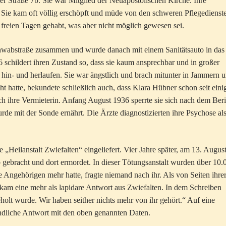
r Straße 7b. Sie war Mitglied der Neuapostolischen Kirche. Ihre
i. Sie kam oft völlig erschöpft und müde von den schweren Pflegedienst
freien Tagen gehabt, was aber nicht möglich gewesen sei.
chwabstraße zusammen und wurde danach mit einem Sanitätsauto in das
6 schildert ihren Zustand so, dass sie kaum ansprechbar und in großer
hin- und herlaufen. Sie war ängstlich und brach mitunter in Jammern 
 hatte, bekundete schließlich auch, dass Klara Hübner schon seit eini
ch ihre Vermieterin. Anfang August 1936 sperrte sie sich nach dem Beri
 mit der Sonde ernährt. Die Ärzte diagnostizierten ihre Psychose al
„Heilanstalt Zwiefalten“ eingeliefert. Vier Jahre später, am 13. Augus
gebracht und dort ermordet. In dieser Tötungsanstalt wurden über 10.
Angehörigen mehr hatte, fragte niemand nach ihr. Als von Seiten ihre
 kam eine mehr als lapidare Antwort aus Zwiefalten. In dem Schreiben
holt wurde. Wir haben seither nichts mehr von ihr gehört.“ Auf eine
undliche Antwort mit den oben genannten Daten.