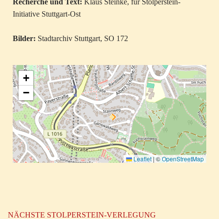
Recherche und Text:
Klaus Steinke, für Stolperstein-
Initiative Stuttgart-Ost
Bilder:
Stadtarchiv Stuttgart, SO 172
+
−
Leaflet
|
©
OpenStreetMap
NÄCHSTE STOLPERSTEIN-VERLEGUNG