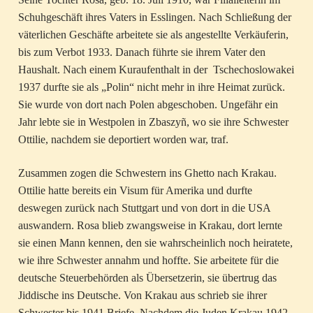
Schuhgeschäft ihres Vaters in Esslingen. Nach Schließung der
väterlichen Geschäfte arbeitete sie als angestellte Verkäuferin,
bis zum Verbot 1933. Danach führte sie ihrem Vater den
Haushalt. Nach einem Kuraufenthalt in der Tschechoslowakei
1937 durfte sie als „Polin“ nicht mehr in ihre Heimat zurück.
Sie wurde von dort nach Polen abgeschoben. Ungefähr ein
Jahr lebte sie in Westpolen in Zbaszyñ, wo sie ihre Schwester
Ottilie, nachdem sie deportiert worden war, traf.
Zusammen zogen die Schwestern ins Ghetto nach Krakau.
Ottilie hatte bereits ein Visum für Amerika und durfte
deswegen zurück nach Stuttgart und von dort in die USA
auswandern. Rosa blieb zwangsweise in Krakau, dort lernte
sie einen Mann kennen, den sie wahrscheinlich noch heiratete,
wie ihre Schwester annahm und hoffte. Sie arbeitete für die
deutsche Steuerbehörden als Übersetzerin, sie übertrug das
Jiddische ins Deutsche. Von Krakau aus schrieb sie ihrer
Schwester bis 1941 Briefe. Nachdem die Juden Krakau 1942