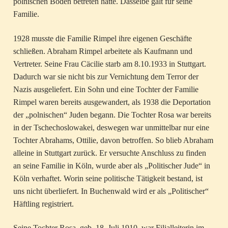
polnischen Boden betreten hatte. Dasselbe galt für seine
Familie.
1928 musste die Familie Rimpel ihre eigenen Geschäfte
schließen. Abraham Rimpel arbeitete als Kaufmann und
Vertreter. Seine Frau Cäcilie starb am 8.10.1933 in Stuttgart.
Dadurch war sie nicht bis zur Vernichtung dem Terror der
Nazis ausgeliefert. Ein Sohn und eine Tochter der Familie
Rimpel waren bereits ausgewandert, als 1938 die Deportation
der „polnischen“ Juden begann. Die Tochter Rosa war bereits
in der Tschechoslowakei, deswegen war unmittelbar nur eine
Tochter Abrahams, Ottilie, davon betroffen. So blieb Abraham
alleine in Stuttgart zurück. Er versuchte Anschluss zu finden
an seine Familie in Köln, wurde aber als „Politischer Jude“ in
Köln verhaftet. Worin seine politische Tätigkeit bestand, ist
uns nicht überliefert. In Buchenwald wird er als „Politischer“
Häftling registriert.
Seine Tochter Rosa, geb. 18. Juli 1910, war Filialleiterin im