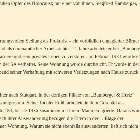
amilien Opfer des Holocaust; nur einer von ihnen, Siegfried Bamberger,
ungsvollen Stellung als Prokurist – ein vorbildlich engagierter Bürger 
d als ehrenamtlicher Arbeitsrichter. 21 Jahre arbeitete er bei „Bamber
riere und sein privates Leben zu zerstören. Im Februar 1933 wurde er
n der SA verhaftet. Seine Wohnung wurde durchsucht. Er wurde in der
end seiner Verhaftung mit schweren Verletzungen nach Hause zurück.
er nach Stuttgart. In der dortigen Filiale von „Bamberger & Hertz“
samtprokura. Seine Tochter Edith arbeitete in dem Geschäft als
str. 183, bis sie 1936 zusammen mit ihrem Mann emigrierte. Daraus wu
 Nach ihrer Auswanderung bezogen die Eltern in der 1. Etage der
mmer-Wohnung. Warum sie nicht ebenfalls auswanderten, ließ sich nicht