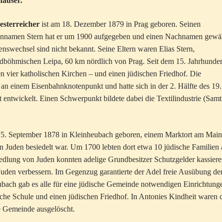
äuser.
esterreicher
ist am 18. Dezember 1879 in Prag geboren. Seinen
ennamen Stern hat er um 1900 aufgegeben und einen Nachnamen gewäh
nswechsel sind nicht bekannt. Seine Eltern waren Elias Stern,
rdböhmischen Leipa, 60 km nördlich von Prag. Seit dem 15. Jahrhunder
n vier katholischen Kirchen – und einen jüdischen Friedhof. Die
n einem Eisenbahnknotenpunkt und hatte sich in der 2. Hälfte des 19.
t entwickelt. Einen Schwerpunkt bildete dabei die Textilindustrie (Samt
5. September 1878 in Kleinheubach geboren, einem Marktort am Main
n Juden besiedelt war. Um 1700 lebten dort etwa 10 jüdische Familien 
iedlung von Juden konnten adelige Grundbesitzer Schutzgelder kassier
Juden verbessern. Im Gegenzug garantierte der Adel freie Ausübung de
ubach gab es alle für eine jüdische Gemeinde notwendigen Einrichtung
sche Schule und einen jüdischen Friedhof. In Antonies Kindheit waren 
e Gemeinde ausgelöscht.