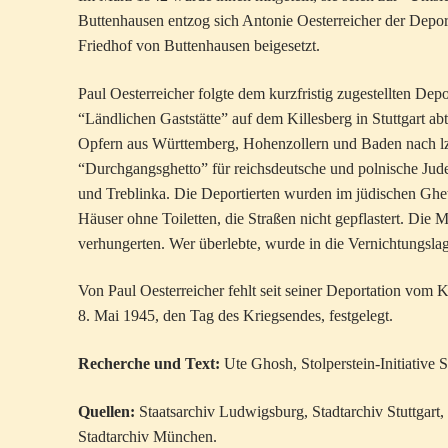
Buttenhausen entzog sich Antonie Oesterreicher der Depor
Friedhof von Buttenhausen beigesetzt.
Paul Oesterreicher folgte dem kurzfristig zugestellten De
“Ländlichen Gaststätte” auf dem Killes­berg in Stuttgart ab
Opfern aus Württemberg, Hohenzollern und Baden nach lzbic
“Durchgangsghetto” für reichsdeutsche und polnische Jude
und Treblinka. Die Deportierten wurden im jüdischen Ghett
Häuser ohne Toiletten, die Straßen nicht ge­pflastert. D
verhungerten. Wer überlebte, wurde in die Vernichtungsla
Von Paul Oesterreicher fehlt seit seiner Deportation vom 
8. Mai 1945, den Tag des Kriegsendes, festgelegt.
Recherche und Text:
Ute Ghosh, Stolperstein-Initiative S
Quellen:
Staatsarchiv Ludwigsburg, Stadtarchiv Stuttgart,
Stadtarchiv München.