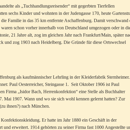
andelte als „Tuchhandlungsreisender“ mit gegerbten Tierfellen
tten sechs Kinder und wohnten in der Judengasse 170, heute Gartenstr
 die Familie in das 35 km entfernte Aschaffenburg. Damit verschwand 
waren schon vorher innerhalb von Deutschland umgezogen oder in di
nie, 21 Jahre alt, zog im gleichen Jahr nach Frankfurt/Main, später n
ck und zog 1903 nach Heidelberg. Die Gründe für diese Ortswechsel
affenburg als kaufmännischer Lehrling in der Kleiderfabrik Sternheimer.
hnet: Paul Oesterreicher, Steingasse 1. Seit Oktober 1906 ist Paul
hen Firma „Isidor Bach, Herrenkonfektion“ eine Stelle als Buchhalter
. Mai 1907. Wann und wo sie sich wohl kennen gelernt hatten? Zur
 (zu ihnen?) nach München.
r Konfektionskleidung. Er hatte im Jahr 1880 ein Geschäft in der
rt und erweitert. 1914 gehörten zu seiner Firma fast 1000 Angestellte u