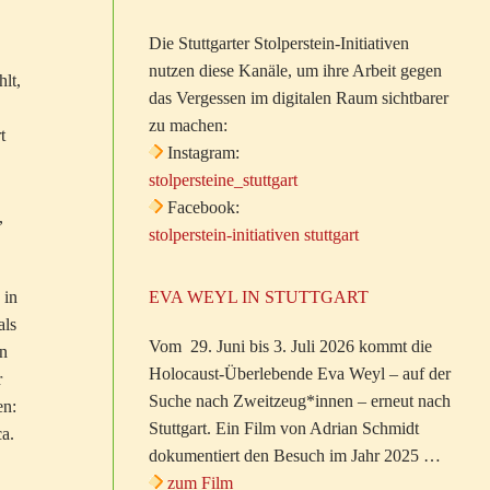
Die Stuttgarter Stolperstein-Initiativen
nutzen diese Kanäle, um ihre Arbeit gegen
lt,
das Vergessen im digitalen Raum sichtbarer
zu machen:
t
Instagram:
stolpersteine_stuttgart
Facebook:
,
stolperstein-initiativen stuttgart
 in
EVA WEYL IN STUTTGART
als
Vom 29. Juni bis 3. Juli 2026 kommt die
en
Holocaust-Überlebende Eva Weyl – auf der
r
Suche nach Zweitzeug*innen – erneut nach
en:
Stuttgart. Ein Film von Adrian Schmidt
ca.
dokumentiert den Besuch im Jahr 2025 …
zum Film