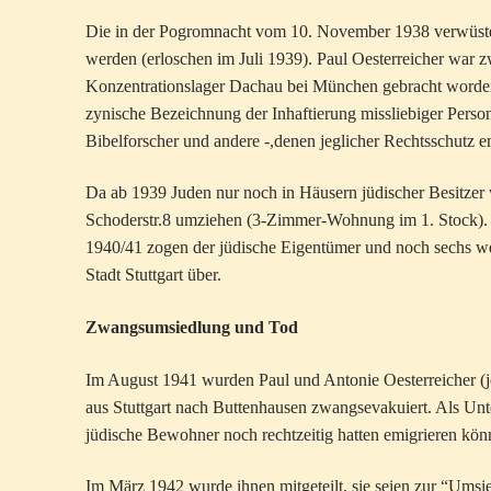
Die in der Pogromnacht vom 10. November 1938 verwüstet
werden (erloschen im Juli 1939). Paul Oesterreicher war
Konzentrationslager Dachau bei München gebracht worden.
zynische Bezeichnung der Inhaftierung missliebiger Person
Bibelforscher und andere -,denen jeglicher Rechtsschutz 
Da ab 1939 Juden nur noch in Häusern jüdischer Besitzer 
Schoderstr.8 umziehen (3-Zimmer-Wohnung im 1. Stock). I
1940/41 zogen der jüdische Eigentümer und noch sechs weit
Stadt Stuttgart über.
Zwangsumsiedlung und Tod
Im August 1941 wurden Paul und Antonie Oesterreicher (je
aus Stuttgart nach Buttenhausen zwangsevakuiert. Als Un
jüdische Bewohner noch rechtzeitig hatten emigrieren kön
Im März 1942 wurde ihnen mitgeteilt, sie seien zur “Umsi