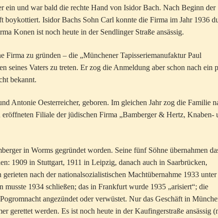
er ein und war bald die rechte Hand von Isidor Bach. Nach Beginn der
ft boykottiert. Isidor Bachs Sohn Carl konnte die Firma im Jahr 1936 d
rma Konen ist noch heute in der Sendlinger Straße ansässig.
ene Firma zu gründen – die „Münchener Tapisseriemanufaktur Paul
en seines Vaters zu treten. Er zog die Anmeldung aber schon nach ein 
cht bekannt.
nd Antonie Oesterreicher, geboren. Im gleichen Jahr zog die Familie n
neu eröffneten Filiale der jüdischen Firma „Bamberger & Hertz, Knaben-
berger in Worms gegründet worden. Seine fünf Söhne übernahmen da
en: 1909 in Stuttgart, 1911 in Leipzig, danach auch in Saarbrücken,
n gerieten nach der nationalsozialistischen Machtübernahme 1933 unter
musste 1934 schließen; das in Frankfurt wurde 1935 „arisiert“; die
r Pogromnacht angezündet oder verwüstet. Nur das Geschäft in Münch
er gerettet werden. Es ist noch heute in der Kaufingerstraße ansässig (