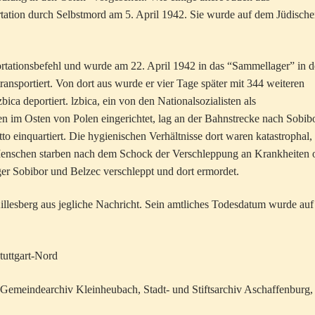
tation durch Selbstmord am 5. April 1942. Sie wurde auf dem Jüdisch
portationsbefehl und wurde am 22. April 1942 in das “Sammellager” in d
transportiert. Von dort aus wurde er vier Tage später mit 344 wei­teren
a deportiert. lzbica, ein von den Nationalsozialisten als
n im Osten von Polen eingerichtet, lag an der Bahnstrecke nach Sobib
o einquartiert. Die hygienischen Verhältnisse dort waren katastrophal, 
ie Menschen starben nach dem Schock der Verschleppung an Krankheiten 
ger Sobibor und Belzec verschleppt und dort ermordet.
Killesberg aus jegliche Nachricht. Sein amtliches Todesdatum wurde auf
tuttgart-Nord
 Gemeindearchiv Kleinheu­bach, Stadt- und Stiftsarchiv Aschaffenburg,