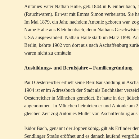
Antonies Vater Nathan Halle, geb.1844 in Kleinheubach, h
(Rauchwaren). Er war mit Emma Simon verheiratet. Sie ha
Im Mai 1879, ein Jahr, nachdem Antonie geboren war, zog
Name Halle aus Kleinheubach, denn Nathans Geschwister 
USA ausgewandert. Nathan Halle starb im März 1899. Anto
Berlin, kehrte 1902 von dort aus nach Aschaffenburg zurü
waren nicht zu ermitteln.
Ausbildungs- und Berufsjahre – Familiengründung
Paul Oesterreicher erhielt seine Berufsausbildung in Asch
1904 ist er im Adressbuch der Stadt als Buchhalter verzeic
Oesterreicher in München gemeldet. Er hatte in der jüdisc
angenommen. In München heirateten er und Antonie am 27
gleichen Zeit zog Antonies Mutter von Aschaffenburg aus
Isidor Bach, genannt der Joppenkönig, gilt als Erfinder de
Sendlinger Straße eröffnet und es danach laufend vergröße