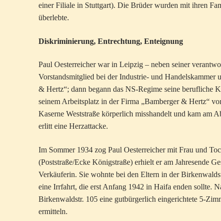
einer Filiale in Stuttgart). Die Brüder wurden mit ihren F
überlebte.
Diskriminierung, Entrechtung, Enteignung
Paul Oesterreicher war in Leipzig – neben seiner verantwort
Vorstandsmitglied bei der Industrie- und Handelskammer un
& Hertz“; dann begann das NS-Regime seine berufliche Kar
seinem Arbeitsplatz in der Firma „Bamberger & Hertz“ vo
Kaserne Weststraße körperlich misshandelt und kam am Ab
erlitt eine Herzattacke.
Im Sommer 1934 zog Paul Oesterreicher mit Frau und Tocht
(Poststraße/Ecke Königstraße) erhielt er am Jahresende Ge
Verkäuferin. Sie wohnte bei den Eltern in der Birkenwald
eine Irrfahrt, die erst Anfang 1942 in Haifa enden sollte.
Birkenwaldstr. 105 eine gutbürgerlich eingerichtete 5-Zi
ermitteln.