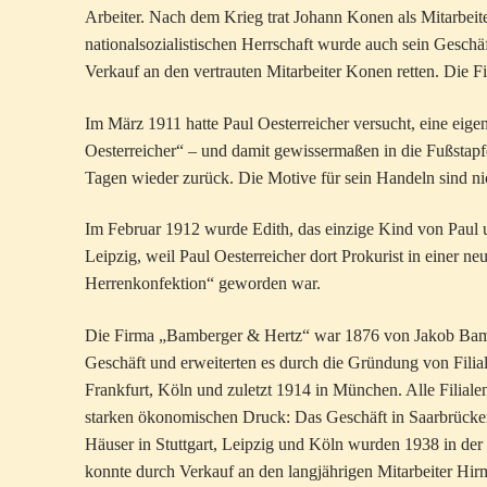
Arbeiter. Nach dem Krieg trat Johann Konen als Mitarbeit
nationalsozialistischen Herrschaft wurde auch sein Geschä
Verkauf an den vertrauten Mitarbeiter Konen retten. Die Fi
Im März 1911 hatte Paul Oesterreicher versucht, eine eig
Oesterreicher“ – und damit gewissermaßen in die Fußstapf
Tagen wieder zurück. Die Motive für sein Handeln sind ni
Im Februar 1912 wurde Edith, das einzige Kind von Paul u
Leipzig, weil Paul Oesterreicher dort Prokurist in einer 
Herrenkonfektion“ geworden war.
Die Firma „Bamberger & Hertz“ war 1876 von Jakob Bam
Geschäft und erweiterten es durch die Gründung von Filial
Frankfurt, Köln und zuletzt 1914 in München. Alle Filiale
starken ökonomischen Druck: Das Geschäft in Saarbrücken 
Häuser in Stuttgart, Leipzig und Köln wurden 1938 in de
konnte durch Verkauf an den langjährigen Mitarbeiter Hirm