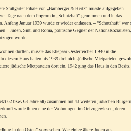
e Stuttgarter Filiale von „Bamberger & Hertz“ musste aufgegeben
 zwei Tage nach dem Pogrom in „Schutzhaft“ genommen und in das
 Anfang Januar 1939 wurde er wieder entlassen. – “Schutzhaft” war 
en – Juden, Sinti und Roma, politische Gegner der Nationalsozialisten,
entzogen wurde.
wohnen durften, musste das Ehepaar Oesterreicher 1 940 in die
n diesem Haus hatten bis 1939 drei nicht-jüdische Mietparteien gewoh
ere jüdische Mietparteien dort ein. 1942 ging das Haus in den Besitz 
tzt 62 bzw. 63 Jahre alt) zusammen mit 43 weiteren jüdischen Bürger
terkunft wurde ihnen eine der Wohnungen im Ort zugewiesen, deren
nen.
edlung in den Osten” vorgesehen. Wie einige ältere Juden aus