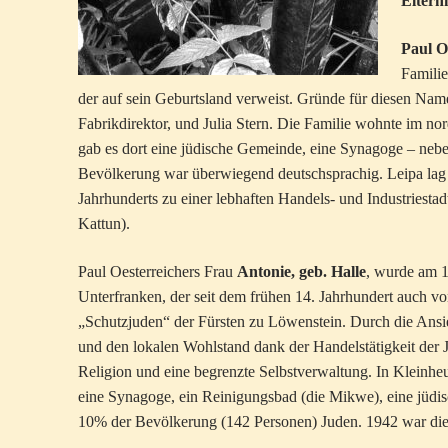
Elternh
Paul O
Famili
der auf sein Geburtsland verweist. Gründe für diesen Name
Fabrikdirektor, und Julia Stern. Die Familie wohnte im no
gab es dort eine jüdische Gemeinde, eine Synagoge – nebe
Bevölkerung war überwiegend deutschsprachig. Leipa lag a
Jahrhunderts zu einer lebhaften Handels- und Industriestad
Kattun).
Paul Oesterreichers Frau
Antonie, geb. Halle
, wurde am 1
Unterfranken, der seit dem frühen 14. Jahrhundert auch vo
„Schutzjuden“ der Fürsten zu Löwenstein. Durch die Ans
und den lokalen Wohlstand dank der Handelstätigkeit der 
Religion und eine begrenzte Selbstverwaltung. In Kleinhe
eine Synagoge, ein Reinigungsbad (die Mikwe), eine jüdi
10% der Bevölkerung (142 Personen) Juden. 1942 war di