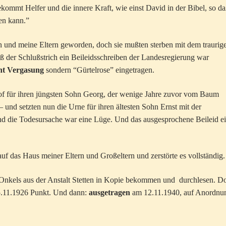
ekommt Helfer und die innere Kraft, wie einst David in der Bibel, so da
len kann.”
n und meine Eltern geworden, doch sie mußten sterben mit dem traurig
 der Schlußstrich ein Beileidsschreiben der Landesregierung war
ht Vergasung
sondern “Gürtelrose” eingetragen.
of für ihren jüngsten Sohn Georg, der wenige Jahre zuvor vom Baum
 und setzten nun die Urne für ihren ältesten Sohn Ernst mit der
nd die Todesursache war eine Lüge. Und das ausgesprochene Beileid e
uf das Haus meiner Eltern und Großeltern und zerstörte es vollständig.
 Onkels aus der Anstalt Stetten in Kopie bekommen und durchlesen. Do
5.11.1926 Punkt. Und dann:
ausgetragen
am 12.11.1940, auf Anordnu