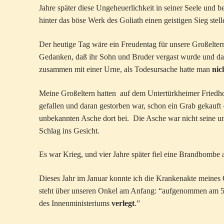
Jahre später diese Ungeheuerlichkeit in seiner Seele und b
hinter das böse Werk des Goliath einen geistigen Sieg stel
Der heutige Tag wäre ein Freudentag für unsere Großelter
Gedanken, daß ihr Sohn und Bruder vergast wurde und daß
zusammen mit einer Urne, als Todesursache hatte man
nic
Meine Großeltern hatten auf dem Untertürkheimer Friedh
gefallen und daran gestorben war, schon ein Grab gekauft –
unbekannten Asche dort bei. Die Asche war nicht seine u
Schlag ins Gesicht.
Es war Krieg, und vier Jahre später fiel eine Brandbombe a
Dieses Jahr im Januar konnte ich die Krankenakte meines
steht über unseren Onkel am Anfang: “aufgenommen am 
des Innenministeriums
verlegt
.”