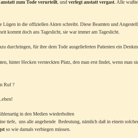
anstatt zum Tode verurteilt
, und
verlegt anstatt vergast
. Alle wußt
 Lügen in die offiziellen Akten schreibt. Diese Beamten und Angestell
rheit kommt doch ans Tageslicht, sie war immer am Tageslicht.
dazu durchringen, für ihre dem Tode ausgelieferten Patienten ein Denkm
en, hinter Hecken versteckten Platz, den man erst findet, wenn man si
en Ruf ?
 Leben!
ühlenartig in den Medien wiederholten
ne tiefe, uns alle angehende Bedeutung, nämlich daß in einem solche
gst
so wie damals verbiegen müssen.