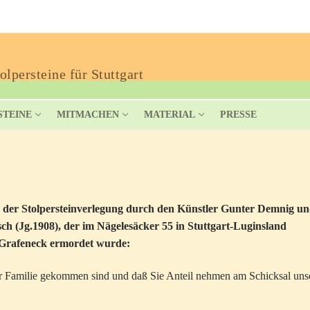
lpersteine für Stuttgart
STEINE
MITMACHEN
MATERIAL
PRESSE
 der Stolpersteinverlegung durch den Künstler Gunter Demnig u
tsch (Jg.1908), der im Nägelesäcker 55 in Stuttgart-Luginsland
” Grafeneck ermordet wurde:
er Familie gekommen sind und daß Sie Anteil nehmen am Schicksal uns