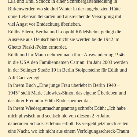
Ella und Emil Schock in einer Schrebergartensiedlung in
Birkenwerder, wo sie drei Winter in der ungeheizten Hütte
ohne Lebensmittelkarten und ausreichende Versorgung mit
viel Angst vor Entdeckung überleben.
Ediths Eltern, Bertha und Leopold Rödelsheim, gelingt die
Ausreise aus Deutschland nicht sie werden beide 1942 im
Ghetto Piaski /Polen ermordet.
Edith und ihr Mann nehmen nach ihrer Auswanderung 1946
in die USA den Familiennamen Carr an. Im Jahr 2003 werden
in der Solinger Straße 10 in Berlin Stolpersteine für Edith und
Adi Carr verlegt.
In ihrem Buch „Eine junge Frau überlebt in Berlin 1940 –
1945“ stellt Marie Jalowicz-Simon das eigene Überleben und
das ihrer Freundin Edith Rödelsheimer dar.
In ihrem Wiedergutmachungsantrag schreibt Edith: „Ich habe
mich physisch und seelisch nie von diesem 2 ½ Jahre
dauernden Schock-Erlebnis erholt. Es vergeht jetzt noch selten
eine Nacht, wo ich nicht aus einem Verfolgungsschreck-Traum