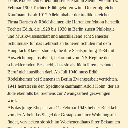
Louis Rödelsheimer lebt mit seiner Frau in Stettin, wo am 13.
Februar 1909 Tochter Edith geboren wird. Der erfolgreiche
Kaufmann ist ab 1912 Alleininhaber der traditionsreichen
Firma Bartsch & Rödelsheimer, die Herrenkonfektion herstellt.
Tochter Edith, die 1928 bis 1930 in Berlin zuerst Philologie
und Musikwissenschaft und anschließend acht Semester
Schulmusik für das Lehramt an höheren Schulen mit dem
Hauptfach Klavier studiert, die ihre Staatsprüfung 1934 mit
Auszeichnung absolviert, bekommt vom NS-Regime den
schockierenden Bescheid, dass sie als Jüdin ihren ersehnten
Beruf nicht ausüben darf. Ab Juli 1940 muss Edith
Rödelsheimer bei Siemens in Berlin Zwangsarbeit verrichten.
1941 heiratet sie den Speditionskaufmann Adolf Kohn, der als
Jude ebenfalls bei Siemens zur Zwangsarbeit gezwungen
wird.
Als das junge Ehepaar am 11. Februar 1943 bei der Rückkehr
von der Arbeit das Siegel der Gestapo an ihrer Wohnungstür
findet, verstecken sie sich im Wochenendhaus ihrer Bekannten