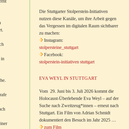
ernt
Die Stuttgarter Stolperstein-Initiativen
nutzen diese Kanäle, um ihre Arbeit gegen
n
das Vergessen im digitalen Raum sichtbarer
t.
zu machen:
Instagram:
ach
stolpersteine_stuttgart
Facebook:
 in
stolperstein-initiativen stuttgart
EVA WEYL IN STUTTGART
che.
Vom 29. Juni bis 3. Juli 2026 kommt die
rafe
Holocaust-Überlebende Eva Weyl – auf der
Suche nach Zweitzeug*innen – erneut nach
uch
Stuttgart. Ein Film von Adrian Schmidt
dokumentiert den Besuch im Jahr 2025 …
iner
zum Film