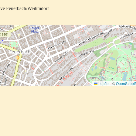
tive Feuerbach/Weilimdorf
Leaflet
|
©
OpenStree