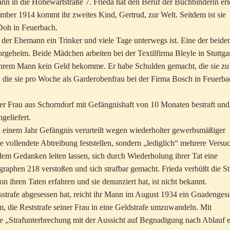
nn in die Hohewartstraße 7. Frieda hat den Beruf der Buchbinderin erl
ember 1914 kommt ihr zweites Kind, Gertrud, zur Welt. Seitdem ist sie
Doh in Feuerbach.
s der Ehemann ein Trinker und viele Tage unterwegs ist. Eine der beide
rgeheim. Beide Mädchen arbeiten bei der Textilfirma Bleyle in Stuttgar
on ihrem Mann kein Geld bekomme. Er habe Schulden gemacht, die sie zu
k, die sie pro Woche als Garderobenfrau bei der Firma Bosch in Feuerb
er Frau aus Schorndorf mit Gefängnishaft von 10 Monaten bestraft und
geliefert.
 einem Jahr Gefängnis verurteilt wegen wiederholter gewerbsmäßiger
 vollendete Abtreibung feststellen, sondern „lediglich“ mehrere Versu
dem Gedanken leiten lassen, sich durch Wiederholung ihrer Tat eine
raphen 218 verstoßen und sich strafbar gemacht. Frieda verbüßt die St
on ihren Taten erfahren und sie denunziert hat, ist nicht bekannt.
strafe abgesessen hat, reicht ihr Mann im August 1934 ein Gnadenges
m, die Reststrafe seiner Frau in eine Geldstrafe umzuwandeln. Mit
ne „Strafunterbrechung mit der Aussicht auf Begnadigung nach Ablauf e