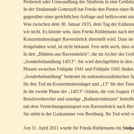
Probezeit oder Umwandlung des Strafrests in eine Geldstra
In der Strafanstalt Gotteszell hat Frieda den Posten einer 
gegenüber einer gerichtlichen Anfrage und befürwortet ein
Was zwischen dem 30. Januar 1935, dem Tag der Entlassung
wir nicht. Es könnte sein, dass Frieda Rühlemann nach der
Konzentrationslager Ravensbrück überstellt wird. Dass sie 
festgehalten wird, ist nicht bekannt. Fest steht auch, das
In den „Blättern aus Ravensbrück“, die im Archiv der Ged
„Sonderbehandlung 14f13“. Sie wird durchgeführt in den 
Phasen zwischen Frühjahr 1941 und Frühjahr 1945 finden 
„Sonderbehandlung“ bedeutet im nationalsozialistischen 
für den Tod im Konzentrationslager und „13“ für den Trans
In die zweite Phase der „14f13“-Aktion, die von August 1
Berufsverbrecher und sonstige „Ballastexistenzen“ betroffe
mit dem Vernichtungstransport von Ravensbrück nach B
Sie stirbt in der Gaskammer von Bernburg. Ihr Tod wird v
Am 11. April 2011 wurde für Frieda Rühlemann ein
Stolp