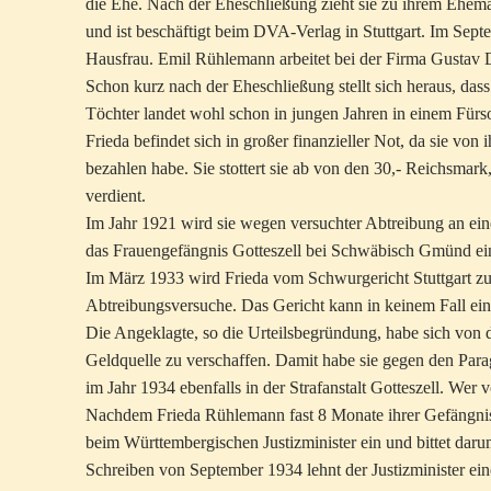
die Ehe. Nach der Eheschließung zieht sie zu ihrem Ehema
und ist beschäftigt beim DVA-Verlag in Stuttgart. Im Sept
Hausfrau. Emil Rühlemann arbeitet bei der Firma Gustav 
Schon kurz nach der Eheschließung stellt sich heraus, das
Töchter landet wohl schon in jungen Jahren in einem Fürso
Frieda befindet sich in großer finanzieller Not, da sie v
bezahlen habe. Sie stottert sie ab von den 30,- Reichsmar
verdient.
Im Jahr 1921 wird sie wegen versuchter Abtreibung an ein
das Frauengefängnis Gotteszell bei Schwäbisch Gmünd ein
Im März 1933 wird Frieda vom Schwurgericht Stuttgart zu
Abtreibungsversuche. Das Gericht kann in keinem Fall eine
Die Angeklagte, so die Urteilsbegründung, habe sich von 
Geldquelle zu verschaffen. Damit habe sie gegen den Parag
im Jahr 1934 ebenfalls in der Strafanstalt Gotteszell. Wer v
Nachdem Frieda Rühlemann fast 8 Monate ihrer Gefängnis
beim Württembergischen Justizminister ein und bittet daru
Schreiben von September 1934 lehnt der Justizminister ei