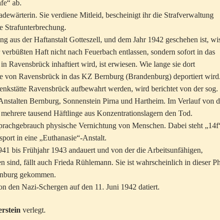
fe“ ab.
Badewärterin. Sie verdiene Mitleid, bescheinigt ihr die Strafverwaltung
e Strafunterbrechung.
 aus der Haftanstalt Gotteszell, und dem Jahr 1942 geschehen ist, wi
 verbüßten Haft nicht nach Feuerbach entlassen, sondern sofort in das
in Ravensbrück inhaftiert wird, ist erwiesen. Wie lange sie dort
s sie von Ravensbrück in das KZ Bernburg (Brandenburg) deportiert wird
enkstätte Ravensbrück aufbewahrt werden, wird berichtet von der sog.
Anstalten Bernburg, Sonnenstein Pirna und Hartheim. Im Verlauf von d
mehrere tausend Häftlinge aus Konzentrationslagern den Tod.
Sprachgebrauch physische Vernichtung von Menschen. Dabei steht „14f
port in eine „Euthanasie“-Anstalt.
941 bis Frühjahr 1943 andauert und von der die Arbeitsunfähigen,
n sind, fällt auch Frieda Rühlemann. Sie ist wahrscheinlich in dieser P
ernburg gekommen.
on den Nazi-Schergen auf den 11. Juni 1942 datiert.
erstein
verlegt.