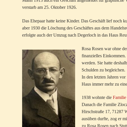
Mann 1913 auch ein Geschäft angemeldet für graphische 
verstarb am 25. Oktober 1926.
Das Ehepaar hatte keine Kinder. Das Geschäft lief noch k
aber 1930 die Löschung des Geschäftes aus dem Handelsr
erfolgte auch der Umzug nach Degerloch in das Haus Reut
Rosa Rosen war ohne de
finanzielles Einkommen.
werden. Sie hatte deshal
Schulden zu begleichen.
In den letzten Jahren vo
Haus immer mehr zu eine
1938 wohnte die
Familie
Danach die Familie Zlocz
Hirschstraße 17, 71287 W
ausüben durfte, zog er mi
zu Rosa Rosen nach Stut