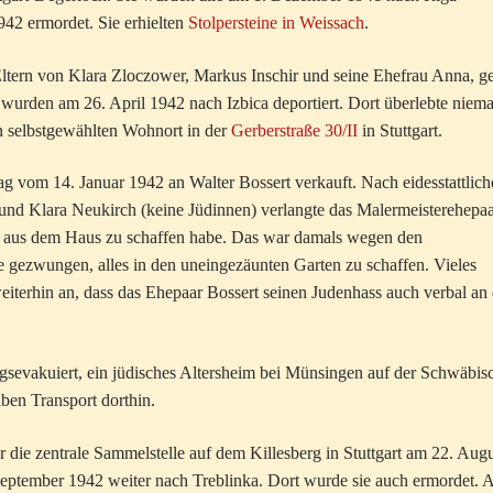
942 ermordet. Sie erhielten
Stolpersteine in Weissach
.
ltern von Klara Zloczower, Markus Inschir und seine Ehefrau Anna, g
wurden am 26. April 1942 nach Izbica deportiert. Dort überlebte niem
ten selbstgewählten Wohnort in der
Gerberstraße 30/II
in Stuttgart.
 vom 14. Januar 1942 an Walter Bossert verkauft. Nach eidesstattlich
d Klara Neukirch (keine Jüdinnen) verlangte das Malermeisterehepa
rt aus dem Haus zu schaffen habe. Das war damals wegen den
e gezwungen, alles in den uneingezäunten Garten zu schaffen. Vieles
iterhin an, dass das Ehepaar Bossert seinen Judenhass auch verbal an 
sevakuiert, ein jüdisches Altersheim bei Münsingen auf der Schwäbis
en Transport dorthin.
ie zentrale Sammelstelle auf dem Killesberg in Stuttgart am 22. Augu
September 1942 weiter nach Treblinka. Dort wurde sie auch ermordet. A