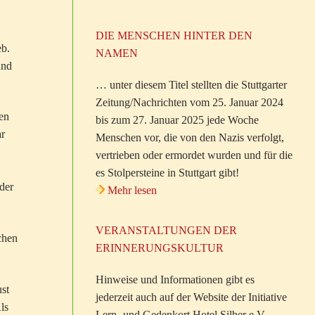
DIE MENSCHEN HINTER DEN
eb.
NAMEN
and
… unter diesem Titel stellten die Stuttgarter
Zeitung/Nachrichten vom 25. Januar 2024
en
bis zum 27. Januar 2025 jede Woche
ar
Menschen vor, die von den Nazis verfolgt,
vertrieben oder ermordet wurden und für die
es Stolpersteine in Stuttgart gibt!
der
Mehr lesen
VERANSTALTUNGEN DER
chen
ERINNERUNGSKULTUR
Hinweise und Informationen gibt es
st
jederzeit auch auf der Website der Initiative
ls
Lern- und Gedenkort Hotel Silber e.V.