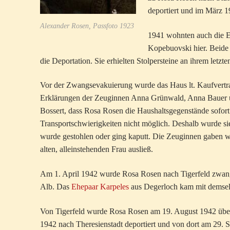
deportiert und im März 1
Alexander Rosen, Passfoto 1923
1941 wohnten auch die E
Kopebuovski hier. Beide 
die Deportation. Sie erhielten Stolpersteine an ihrem letz
Vor der Zwangsevakuierung wurde das Haus lt. Kaufvertrag
Erklärungen der Zeuginnen Anna Grünwald, Anna Bauer un
Bossert, dass Rosa Rosen die Haushaltsgegenstände sofo
Transportschwierigkeiten nicht möglich. Deshalb wurde si
wurde gestohlen oder ging kaputt. Die Zeuginnen gaben we
alten, alleinstehenden Frau ausließ.
Am 1. April 1942 wurde Rosa Rosen nach Tigerfeld zwang
Alb. Das
Ehepaar Karpeles
aus Degerloch kam mit demselb
Von Tigerfeld wurde Rosa Rosen am 19. August 1942 über d
1942 nach Theresienstadt deportiert und von dort am 29. 