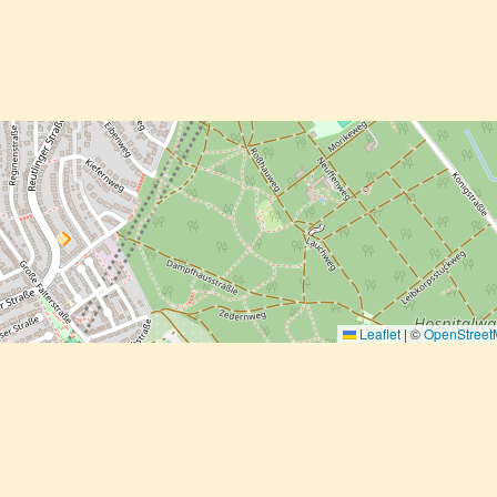
Leaflet
|
©
OpenStree