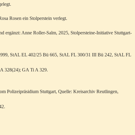
elegt.
osa Rosen ein Stolperstein verlegt.
nd ergänzt: Anne Roller-Salm, 2025, Stolpersteine-Initiative Stuttgart-
5999, StAL EL 402/25 Bü 665, StAL FL 300/31 III Bü 242, StAL FL
 A 328(24); GA Ti A 329.
m Polizeipräsidium Stuttgart, Quelle: Kreisarchiv Reutlingen,
42.