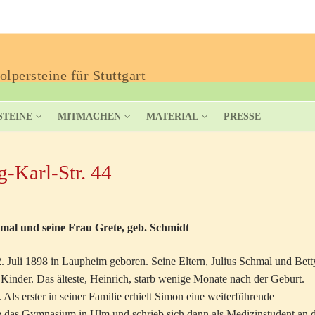
lpersteine für Stuttgart
STEINE
MITMACHEN
MATERIAL
PRESSE
-Karl-Str. 44
mal und seine Frau Grete, geb. Schmidt
Juli 1898 in Laupheim geboren. Seine Eltern, Julius Schmal und Bett
r Kinder. Das älteste, Heinrich, starb wenige Monate nach der Geburt.
Als erster in seiner Familie erhielt Simon eine weiterführende
te das Gymnasium in Ulm und schrieb sich dann als Medizinstudent an 