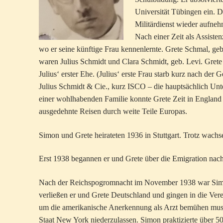
Universität Tübingen ein. D
Militärdienst wieder aufne
Nach einer Zeit als Assisten
wo er seine künftige Frau kennenlernte. Grete Schmal, geb
waren Julius Schmidt und Clara Schmidt, geb. Levi. Grete 
Julius‘ erster Ehe. (Julius‘ erste Frau starb kurz nach der
Julius Schmidt & Cie., kurz ISCO – die hauptsächlich Unte
einer wohlhabenden Familie konnte Grete Zeit in England
ausgedehnte Reisen durch weite Teile Europas.
Simon und Grete heirateten 1936 in Stuttgart. Trotz wachse
Erst 1938 begannen er und Grete über die Emigration nac
Nach der Reichspogromnacht im November 1938 war Simon 
verließen er und Grete Deutschland und gingen in die Ver
um die amerikanische Anerkennung als Arzt bemühen musste
Staat New York niederzulassen. Simon praktizierte über 50