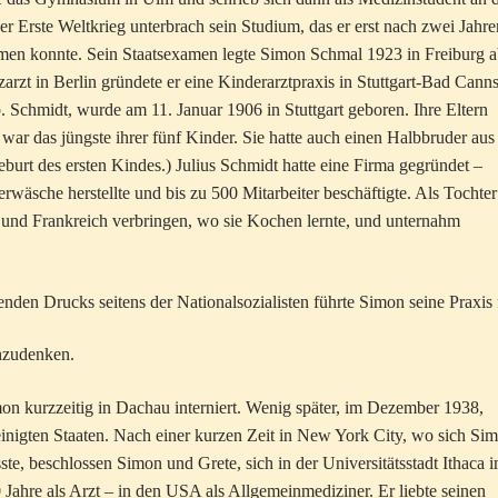
er Erste Weltkrieg unterbrach sein Studium, das er erst nach zwei Jahre
hmen konnte. Sein Staatsexamen legte Simon Schmal 1923 in Freiburg a
zarzt in Berlin gründete er eine Kinderarztpraxis in Stuttgart-Bad Cannst
. Schmidt, wurde am 11. Januar 1906 in Stuttgart geboren. Ihre Eltern
war das jüngste ihrer fünf Kinder. Sie hatte auch einen Halbbruder aus
 Geburt des ersten Kindes.) Julius Schmidt hatte eine Firma gegründet –
rwäsche herstellte und bis zu 500 Mitarbeiter beschäftigte. Als Tochter
 und Frankreich verbringen, wo sie Kochen lernte, und unternahm
nden Drucks seitens der Nationalsozialisten führte Simon seine Praxis f
hzudenken.
kurzzeitig in Dachau interniert. Wenig später, im Dezember 1938,
einigten Staaten. Nach einer kurzen Zeit in New York City, wo sich Si
, beschlossen Simon und Grete, sich in der Universitätsstadt Ithaca 
 Jahre als Arzt – in den USA als Allgemeinmediziner. Er liebte seinen