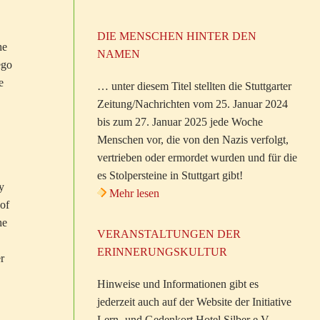
DIE MENSCHEN HINTER DEN
he
NAMEN
ego
e
… unter diesem Titel stellten die Stuttgarter
Zeitung/Nachrichten vom 25. Januar 2024
bis zum 27. Januar 2025 jede Woche
Menschen vor, die von den Nazis verfolgt,
vertrieben oder ermordet wurden und für die
es Stolpersteine in Stuttgart gibt!
y
Mehr lesen
 of
he
VERANSTALTUNGEN DER
ERINNERUNGSKULTUR
r
Hinweise und Informationen gibt es
jederzeit auch auf der Website der Initiative
Lern- und Gedenkort Hotel Silber e.V.