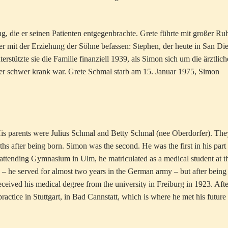
, die er seinen Patienten entgegenbrachte. Grete führte mit großer Ru
ker mit der Erziehung der Söhne befassen: Stephen, der heute in San Di
rstützte sie die Familie finanziell 1939, als Simon sich um die ärztlich
 schwer krank war. Grete Schmal starb am 15. Januar 1975, Simon
s parents were Julius Schmal and Betty Schmal (nee Oberdorfer). The
ths after being born. Simon was the second. He was the first in his part
r attending Gymnasium in Ulm, he matriculated as a medical student at t
s – he served for almost two years in the German army – but after being
eceived his medical degree from the university in Freiburg in 1923. Afte
 practice in Stuttgart, in Bad Cannstatt, which is where he met his future