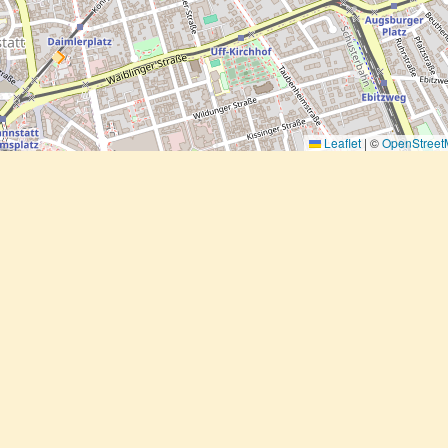
Leaflet
|
©
OpenStree