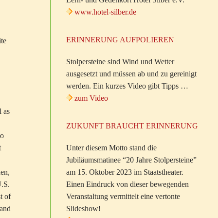
www.hotel-silber.de
ERINNERUNG AUFPOLIEREN
ite
Stolpersteine sind Wind und Wetter
ausgesetzt und müssen ab und zu gereinigt
werden. Ein kurzes Video gibt Tipps …
zum Video
l as
ZUKUNFT BRAUCHT ERINNERUNG
to
Unter diesem Motto stand die
t
Jubiläumsmatinee “20 Jahre Stolpersteine”
am 15. Oktober 2023 im Staatstheater.
hen,
Einen Eindruck von dieser bewegenden
U.S.
Veranstaltung vermittelt eine vertonte
t of
Slideshow!
 and