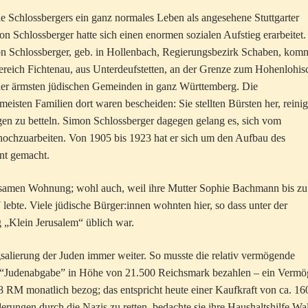
die Schlossbergers ein ganz normales Leben als angesehene Stuttgarter
on Schlossberger hatte sich einen enormen sozialen Aufstieg erarbeitet.
n Schlossberger, geb. in Hollenbach, Regierungsbezirk Schaben, kom
reich Fichtenau, aus Unterdeufstetten, an der Grenze zum Hohenlohis
der ärmsten jüdischen Gemeinden in ganz Württemberg. Die
eisten Familien dort waren bescheiden: Sie stellten Bürsten her, reinig
n zu betteln. Simon Schlossberger dagegen gelang es, sich vom
hochzuarbeiten. Von 1905 bis 1923 hat er sich um den Aufbau des
ent gemacht.
insamen Wohnung; wohl auch, weil ihre Mutter Sophie Bachmann bis zu
 lebte. Viele jüdische Bürger:innen wohnten hier, so dass unter der
 „Klein Jerusalem“ üblich war.
gsalierung der Juden immer weiter. So musste die relativ vermögende
e “Judenabgabe” in Höhe von 21.500 Reichsmark bezahlen – ein Verm
8 RM monatlich bezog; das entspricht heute einer Kaufkraft von ca. 16
erungen durch die Nazis zu retten, bedachte sie ihre Haushaltshilfe Wa