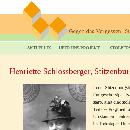
Gegen das Vergessen: Sto
AKTUELLES
ÜBER UNS/PROJEKT
STOLPER
Henriette Schlossberger, Stitzenbur
In der Stitzenburgs
fünfgeschossigen N
starb, ging eine sto
Teil des Pragfriedho
Umständen – entrech
im Todeslager There