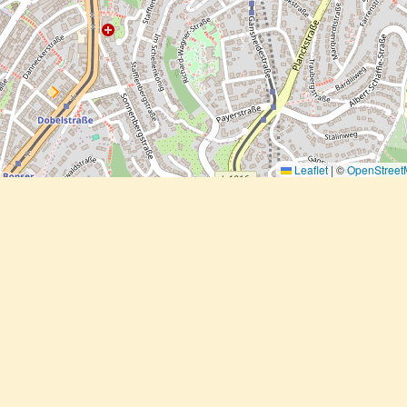
Leaflet
|
©
OpenStree