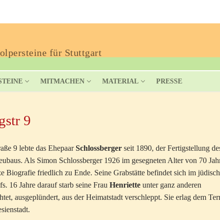
lpersteine für Stuttgart
STEINE
MITMACHEN
MATERIAL
PRESSE
gstr 9
traße 9 lebte das Ehepaar
Schlossberger
seit 1890, der Fertigstellung de
eubaus. Als Simon Schlossberger 1926 im gesegneten Alter von 70 Jah
lze Biografie friedlich zu Ende. Seine Grabstätte befindet sich im jüdisc
fs. 16 Jahre darauf starb seine Frau
Henriette
unter ganz anderen
tet, ausgeplündert, aus der Heimatstadt verschleppt. Sie erlag dem Ter
sienstadt.