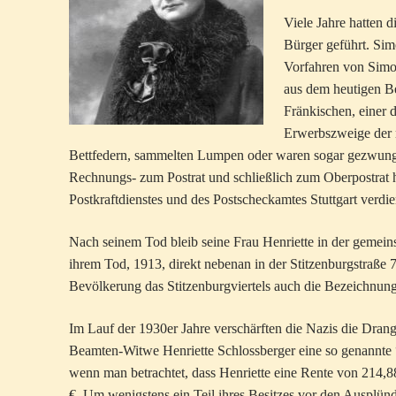
Viele Jahre hatten 
Bürger geführt. Sim
Vorfahren von Simo
aus dem heutigen Be
Fränkischen, einer 
Erwerbszweige der m
Bettfedern, sammelten Lumpen oder waren sogar gezwunge
Rechnungs- zum Postrat und schließlich zum Oberpostrat 
Postkraftdienstes und des Postscheckamtes Stuttgart verdi
Nach seinem Tod bleib seine Frau Henriette in der geme
ihrem Tod, 1913, direkt nebenan in der Stitzenburgstraße 7
Bevölkerung das Stitzenburgviertels auch die Bezeichnung
Im Lauf der 1930er Jahre verschärften die Nazis die Dran
Beamten-Witwe Henriette Schlossberger eine so genannt
wenn man betrachtet, dass Henriette eine Rente von 214,8
€. Um wenigstens ein Teil ihres Besitzes vor den Ausplünd