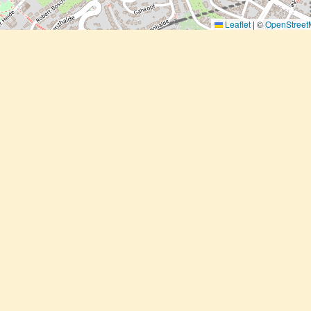
Leaflet
|
©
OpenStree