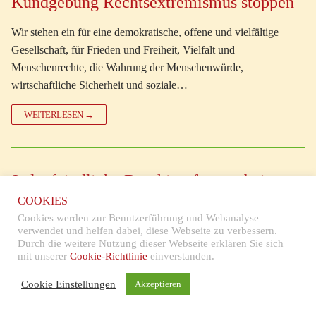
Kundgebung Rechtsextremismus stoppen
Wir stehen ein für eine demokratische, offene und vielfältige
Gesellschaft, für Frieden und Freiheit, Vielfalt und
Menschenrechte, die Wahrung der Menschenwürde,
wirtschaftliche Sicherheit und soziale…
WEITERLESEN →
Judenfeindliche Beschimpfungen bei
Stolperstein-Verlegung in Pforzheim
COOKIES
Cookies werden zur Benutzerführung und Webanalyse
Gudrun D. Greth (Stolperstein-Initiative Stuttgart-Ost) bekundet
verwendet und helfen dabei, diese Webseite zu verbessern.
Durch die weitere Nutzung dieser Webseite erklären Sie sich
ihre Solidarität mit der Pforzheimer Stolperstein-Initiative mit den
mit unserer
Cookie-Richtlinie
einverstanden.
folgenden Worten: Mit Entsetzen haben wir heute Morgen den
Artikel in der…
Cookie Einstellungen
Akzeptieren
WEITERLESEN →