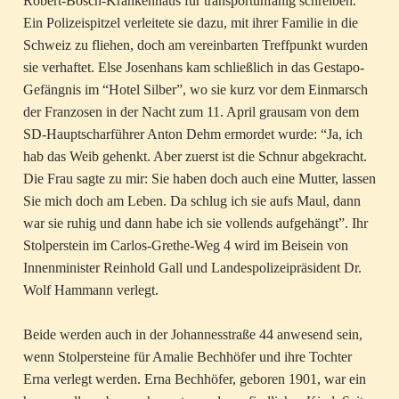
Robert-Bosch-Krankenhaus für transportunfähig schreiben.
Ein Polizeispitzel verleitete sie dazu, mit ihrer Familie in die
Schweiz zu fliehen, doch am vereinbarten Treffpunkt wurden
sie verhaftet. Else Josenhans kam schließlich in das Gestapo-
Gefängnis im “Hotel Silber”, wo sie kurz vor dem Einmarsch
der Franzosen in der Nacht zum 11. April grausam von dem
SD-Hauptscharführer Anton Dehm ermordet wurde: “Ja, ich
hab das Weib gehenkt. Aber zuerst ist die Schnur abgekracht.
Die Frau sagte zu mir: Sie haben doch auch eine Mutter, lassen
Sie mich doch am Leben. Da schlug ich sie aufs Maul, dann
war sie ruhig und dann habe ich sie vollends aufgehängt”. Ihr
Stolperstein im Carlos-Grethe-Weg 4 wird im Beisein von
Innenminister Reinhold Gall und Landespolizeipräsident Dr.
Wolf Hammann verlegt.
Beide werden auch in der Johannesstraße 44 anwesend sein,
wenn Stolpersteine für Amalie Bechhöfer und ihre Tochter
Erna verlegt werden. Erna Bechhöfer, geboren 1901, war ein