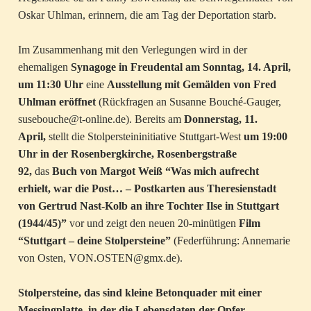
Oskar Uhlman, erinnern, die am Tag der Deportation starb.
Im Zusammenhang mit den Verlegungen wird in der
ehemaligen
Synagoge in Freudental am Sonntag, 14. April,
um 11:30 Uhr
eine
Ausstellung mit Gemälden von Fred
Uhlman eröffnet
(Rückfragen an Susanne Bouché-Gauger,
susebouche@t-online.de). Bereits am
Donnerstag, 11.
April,
stellt die Stolpersteininitiative Stuttgart-West
um 19:00
Uhr in der Rosenbergkirche, Rosenbergstraße
92,
das
Buch von Margot Weiß “Was mich aufrecht
erhielt, war die Post… – Postkarten aus Theresienstadt
von Gertrud Nast-Kolb an ihre Tochter Ilse in Stuttgart
(1944/45)”
vor und zeigt den neuen 20-minütigen
Film
“Stuttgart – deine Stolpersteine”
(Federführung: Annemarie
von Osten, VON.OSTEN@gmx.de).
Stolpersteine, das sind kleine Betonquader mit einer
Messingplatte, in der die Lebensdaten der Opfer