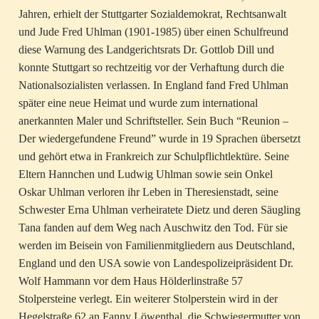
Jahren, erhielt der Stuttgarter Sozialdemokrat, Rechtsanwalt
und Jude Fred Uhlman (1901-1985) über einen Schulfreund
diese Warnung des Landgerichtsrats Dr. Gottlob Dill und
konnte Stuttgart so rechtzeitig vor der Verhaftung durch die
Nationalsozialisten verlassen. In England fand Fred Uhlman
später eine neue Heimat und wurde zum international
anerkannten Maler und Schriftsteller. Sein Buch “Reunion –
Der wiedergefundene Freund” wurde in 19 Sprachen übersetzt
und gehört etwa in Frankreich zur Schulpflichtlektüre. Seine
Eltern Hannchen und Ludwig Uhlman sowie sein Onkel
Oskar Uhlman verloren ihr Leben in Theresienstadt, seine
Schwester Erna Uhlman verheiratete Dietz und deren Säugling
Tana fanden auf dem Weg nach Auschwitz den Tod. Für sie
werden im Beisein von Familienmitgliedern aus Deutschland,
England und den USA sowie von Landespolizeipräsident Dr.
Wolf Hammann vor dem Haus Hölderlinstraße 57
Stolpersteine verlegt. Ein weiterer Stolperstein wird in der
Hegelstraße 62 an Fanny Löwenthal, die Schwiegermutter von