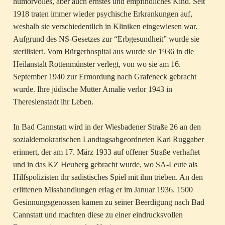
humorvolles, aber auch ernstes und empfindliches Kind. Seit
1918 traten immer wieder psychische Erkrankungen auf,
weshalb sie verschiedentlich in Kliniken eingewiesen war.
Aufgrund des NS-Gesetzes zur “Erbgesundheit” wurde sie
sterilisiert. Vom Bürgerhospital aus wurde sie 1936 in die
Heilanstalt Rottenmünster verlegt, von wo sie am 16.
September 1940 zur Ermordung nach Grafeneck gebracht
wurde. Ihre jüdische Mutter Amalie verlor 1943 in
Theresienstadt ihr Leben.
In Bad Cannstatt wird in der Wiesbadener Straße 26 an den
sozialdemokratischen Landtagsabgeordneten Karl Ruggaber
erinnert, der am 17. März 1933 auf offener Straße verhaftet
und in das KZ Heuberg gebracht wurde, wo SA-Leute als
Hilfspolizisten ihr sadistisches Spiel mit ihm trieben. An den
erlittenen Misshandlungen erlag er im Januar 1936. 1500
Gesinnungsgenossen kamen zu seiner Beerdigung nach Bad
Cannstatt und machten diese zu einer eindrucksvollen