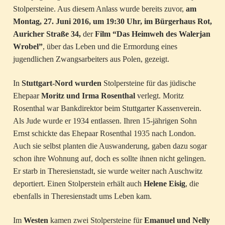
Stolpersteine. Aus diesem Anlass wurde bereits zuvor,
am
Montag, 27. Juni 2016, um 19:30 Uhr, im Bürgerhaus Rot,
Auricher Straße 34,
der
Film “Das Heimweh des Walerjan
Wrobel”
, über das Leben und die Ermordung eines
jugendlichen Zwangsarbeiters aus Polen, gezeigt.
In
Stuttgart-Nord wurden
Stolpersteine für das jüdische
Ehepaar
Moritz und Irma Rosenthal
verlegt. Moritz
Rosenthal war Bankdirektor beim Stuttgarter Kassenverein.
Als Jude wurde er 1934 entlassen. Ihren 15-jährigen Sohn
Ernst schickte das Ehepaar Rosenthal 1935 nach London.
Auch sie selbst planten die Auswanderung, gaben dazu sogar
schon ihre Wohnung auf, doch es sollte ihnen nicht gelingen.
Er starb in Theresienstadt, sie wurde weiter nach Auschwitz
deportiert. Einen Stolperstein erhält auch
Helene Eisig
, die
ebenfalls in Theresienstadt ums Leben kam.
Im
Westen
kamen zwei Stolpersteine für
Emanuel und Nelly