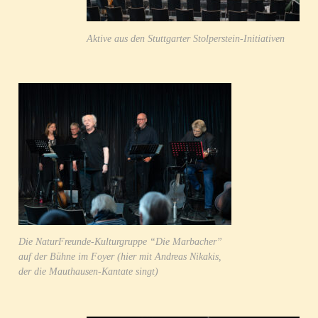
Aktive aus den Stuttgarter Stolperstein-Initiativen
Die NaturFreunde-Kulturgruppe “Die Marbacher”
auf der Bühne im Foyer (hier mit Andreas Nikakis,
der die Mauthausen-Kantate singt)