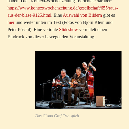
haben. Die „Kontext-Wochenzeitung“ berichtete darüber:
https://www.kontextwochenzeitung.de/gesellschaft/655/raus-
aus-der-blase-9125.html
. Eine
Auswahl von Bildern
gibt es
hier
und weiter unten im Text (Fotos von Björn Klein und
Peter Pöschl). Eine vertonte
Slideshow
vermittelt einen
Eindruck von dieser bewegenden Veranstaltung.
Das Gismo Graf Trio spielt