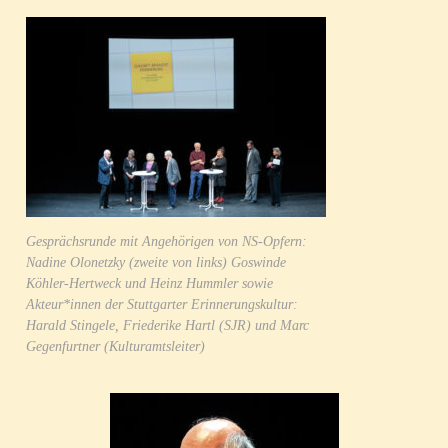
Gesprächsrunde mit Angehörigen von NS-Opfern:
Nadine Olonetzky (zweite von links) Goswinde
Köhler-Hertweck und Heinz Hummler sowie
Akteur*innen der Stuttgarter Erinnerungskultur:
Harald Stingele, Friederike Hartl (SJR) und Marc
Gegenfurtner (Kulturamtsleiter)