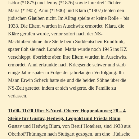
Isidor (*1875) und Jenny (*1876) sowie ihre drei Töchter
Maria (*1905), Anni (*1906) und Klara (*1907) lebten den
jüdischen Glauben nicht. Im Alltag spielte er keine Rolle – bis
1933. Die Eltern wurden in Auschwitz ermordet. Klara, die
Kläre gerufen wurde, verlor sofort nach der NS-
Machtübernahme ihre Stelle beim Süddeutschen Rundfunk,
später floh sie nach London. Maria wurde noch 1945 ins KZ
verschleppt, überlebte aber. Ihre Eltern wurden in Auschwitz
ermordet. Anni erkrankte nach Kriegsende schwer und starb
einige Jahre später in Folge der jahrelangen Verfolgung. Ihr
Mann Erwin Scheck hatte sie und die beiden Söhne über die
NS-Zeit gerettet, indem er sich weigerte, die Familie zu
verlassen.
11:00- 11:20 Uhr: S-Nord, Oberer Hoppenlauweg 28 – 4
Steine für Gustav, Hedwig, Leopold und Frieda Blum
Gustav und Hedwig Blum, von Beruf Hoteliers, sind 1938 aus
Oberhof/Thüringen nach Stuttgart gezogen, um eine „Jüdische