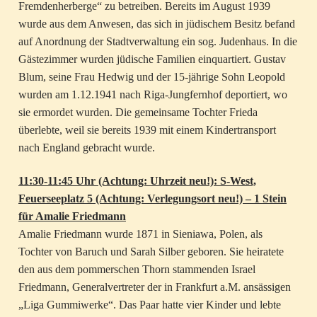
Fremdenherberge“ zu betreiben. Bereits im August 1939
wurde aus dem Anwesen, das sich in jüdischem Besitz befand
auf Anordnung der Stadtverwaltung ein sog. Judenhaus. In die
Gästezimmer wurden jüdische Familien einquartiert. Gustav
Blum, seine Frau Hedwig und der 15-jährige Sohn Leopold
wurden am 1.12.1941 nach Riga-Jungfernhof deportiert, wo
sie ermordet wurden. Die gemeinsame Tochter Frieda
überlebte, weil sie bereits 1939 mit einem Kindertransport
nach England gebracht wurde.
11:30-11:45 Uhr (Achtung: Uhrzeit neu!): S-West,
Feuerseeplatz 5 (Achtung: Verlegungsort neu!) – 1 Stein
für Amalie Friedmann
Amalie Friedmann wurde 1871 in Sieniawa, Polen, als
Tochter von Baruch und Sarah Silber geboren. Sie heiratete
den aus dem pommerschen Thorn stammenden Israel
Friedmann, Generalvertreter der in Frankfurt a.M. ansässigen
„Liga Gummiwerke“. Das Paar hatte vier Kinder und lebte