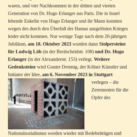
waren, und vier Nachkommen in der dritten und vierten
Generation von Dr. Hugo Erlanger aus Paris. Die in Israel
lebende Enkelin von Hugo Erlanger und ihr Mann konnten
wegen des durch den Überfall der Hamas ausgelösten Krieges
leider nicht kommen. Nur wenige Tage nach dem 20-jährigen
Jubiläum,
am 18. Oktober 2023
wurden dann
Stolpersteine
für Ludwig Löb
(in der Breitscheidstr. 108)
und Dr. Hugo
Erlanger
(in der Alexanderstr. 153) verlegt.
Weitere
Gedenksteine
wird Gunter Demnig, der Kölner Künstler und
Initiator der Idee,
a
m 6. Novem
ber 2023 in Stuttgart
verlegen – die
Zeremonien für die
Opfer des
Nationalsozialismus werden wieder mit Redebeiträgen und