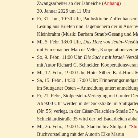
Zwangsarbeiter an der Jahneiche (
Anhang
)
30. Januar 2025 um 11 Uhr
Fr, 31. Jan., 19:30 Uhr, Pauluskirche Zuffenhausen:
Lesung aus Briefen und Tagebüchern der in Auschwi
Kleinbrahm (Musik: Barbara Straub/Gesang und M
Mi, 5. Febr. 18:00 Uhr,
Das Herz von Jenin
–Versöh
mit Filmemacher Marcus Vetter, Kooperationsveranst
So, 9. Febr., 11:00 Uhr,
Die Sache mit Israel
–Versö
mit Autor Richard C. Schneider, Kooperationsverans
Mi, 12. Febr., 19:00 Uhr, Hotel Silber: Karl-Horst
Sa, 15. Febr., 14:30-17:00 Uhr: Erinnerungsrundg
im Stuttgarter Osten – Anmeldung unter: anmeldung
Fr, 21. Febr., Stolperstein-Verlegung mit Gunter D
Ab 9:00 Uhr werden in der Sickstraße im Stuttgarte
(Nr. 55) verlegt, in der Cäsar-Flaischlen-Straße 37 
Schickhardtstraße 35 wird der bei Bauarbeiten abh
Mi, 26. Febr., 19:00 Uhr, Stadtarchiv Stuttgart:
“Stu
Buchvorstellung mit der Autorin Elke Martin