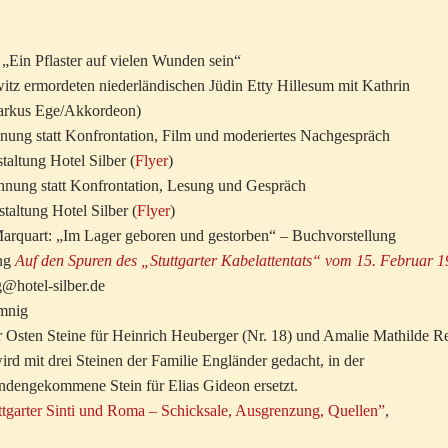
 „Ein Pflaster auf vielen Wunden sein“
tz ermordeten niederländischen Jüdin Etty Hillesum mit Kathrin
arkus Ege/Akkordeon)
nung statt Konfrontation, Film und moderiertes Nachgespräch
altung Hotel Silber (
Flyer
)
hnung statt Konfrontation, Lesung und Gespräch
taltung Hotel Silber (
Flyer
)
 Marquart: „Im Lager geboren und gestorben“ – Buchvorstellung
ang
Auf den Spuren des „Stuttgarter Kabelattentats“ vom 15. Februar 
@hotel-silber.de
emnig
r Osten Steine für Heinrich Heuberger (Nr. 18) und Amalie Mathilde Re
wird mit drei Steinen der Familie Engländer gedacht, in der
andengekommene Stein für Elias Gideon ersetzt.
ttgarter Sinti und Roma – Schicksale, Ausgrenzung, Quellen”
,