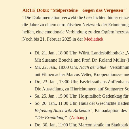
ARTE-Doku: “Stolpersteine – Gegen das Vergessen”
“Die Dokumentation verwebt die Geschichten hinter einzeln
die Jahre zu einem europäischen Netzwerk der Erinnerung
helfen, eine emotionale Verbindung zu den Opfern herzuste
Noch bis 21. Februar 2025 in der
Mediathek
.
Di, 21. Jan., 18:00 Uhr, Württ. Landesbibliothek: 
Mit Susanne Bouché und Prof. Dr. Roland Müller (
Mi, 22. Jan., 18:00 Uhr,
Nach der Stille
–Versöhnung
mit Filmemacher Marcus Vetter, Kooperationsveranst
Do, 23. Jan., 13:00 Uhr, Bezirksrathaus Zuffenhaus
Die Ausstellung zu Hinrichtungen auf Stuttgarter S
Sa, 25. Jan., 15:00 Uhr, Hospitalhof: Gedenktag fü
So, 26. Jan., 11:00 Uhr, Haus der Geschichte Bad
Befreiung Auschwitz-Birkenau”
, Kinoadaption des 
“Die Ermittlung”
(
Anhang
)
Do, 30. Jan, 11:00 Uhr, Marconistraße im Stadtpark