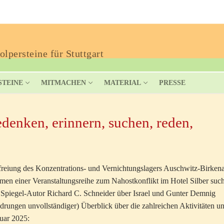
lpersteine für Stuttgart
STEINE
MITMACHEN
MATERIAL
PRESSE
denken, erinnern, suchen, reden,
freiung des Konzentrations- und Vernichtungslagers Auschwitz-Birken
hmen einer Veranstaltungsreihe zum Nahostkonflikt im Hotel Silber suc
 Spiegel-Autor Richard C. Schneider über Israel und Gunter Demnig
gedrungen unvollständiger) Überblick über die zahlreichen Aktivitäten u
uar 2025: