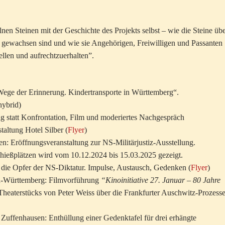
en Steinen mit der Geschichte des Projekts selbst – wie die Steine üb
 gewachsen sind und wie sie Angehörigen, Freiwilligen und Passanten
llen und aufrechtzuerhalten”.
„Wege der Erinnerung. Kindertransporte in Württemberg“.
hybrid)
 statt Konfrontation, Film und moderiertes Nachgespräch
altung Hotel Silber (
Flyer
)
en: Eröffnungsveranstaltung zur NS-Militärjustiz-Ausstellung.
chießplätzen wird vom 10.12.2024 bis 15.03.2025 gezeigt.
r die Opfer der NS-Diktatur. Impulse, Austausch, Gedenken (
Flyer
)
en-Württemberg: Filmvorführung
“Kinoinitiative 27. Januar – 80 Jahre
Theaterstücks von Peter Weiss über die Frankfurter Auschwitz-Prozess
 Zuffenhausen: Enthüllung einer Gedenktafel für drei erhängte