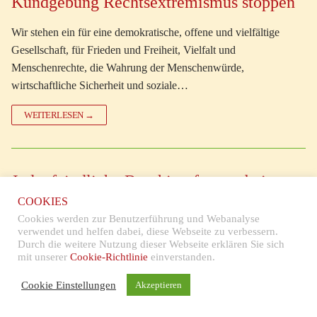
Kundgebung Rechtsextremismus stoppen
Wir stehen ein für eine demokratische, offene und vielfältige
Gesellschaft, für Frieden und Freiheit, Vielfalt und
Menschenrechte, die Wahrung der Menschenwürde,
wirtschaftliche Sicherheit und soziale…
WEITERLESEN →
Judenfeindliche Beschimpfungen bei
Stolperstein-Verlegung in Pforzheim
COOKIES
Cookies werden zur Benutzerführung und Webanalyse
Gudrun D. Greth (Stolperstein-Initiative Stuttgart-Ost) bekundet
verwendet und helfen dabei, diese Webseite zu verbessern.
Durch die weitere Nutzung dieser Webseite erklären Sie sich
ihre Solidarität mit der Pforzheimer Stolperstein-Initiative mit den
mit unserer
Cookie-Richtlinie
einverstanden.
folgenden Worten: Mit Entsetzen haben wir heute Morgen den
Artikel in der…
Cookie Einstellungen
Akzeptieren
WEITERLESEN →