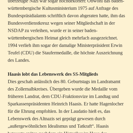
überzeugte Nazi war sogar hochdekoriert: Obwohl das baden-
württembergische Kultusministerium 1975 auf Anfrage des
Bundespräsidialamts schriftlich davon abgeraten hatte, ihm das
Bundesverdienstkreuz wegen seiner Mitgliedschaft in der
NSDAP zu verleihen, wurde er in seiner baden-
württembergischen Heimat gleich mehrfach ausgezeichnet.
1994 verlieh ihm sogar der damalige Ministerpräsident Erwin
Teufel (CDU) die Staufermedaille, die höchste Auszeichnung
des Landes.
Haasis lobt das Lebenswerk des SS-Mitglieds
Dies geschah anlässlich des 80. Geburtstags im Landratsamt
des Zollernalbkreises. Übergeben wurde die Medaille vom
früheren Landrat, dem CDU-Fraktionsvize im Landtag und
Sparkassenpräsidenten Heinrich Haasis. Er hatte Hagenlocher
für die Ehrung empfohlen. In der Laudatio hieß es, das
Lebenswerk des Altnazis sei geprägt gewesen durch
„außergewöhnlichen Idealismus und Tatkraft“. Haasis