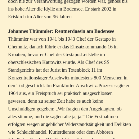
doch nie zur Verantwortung gezogen worden war, genoss bis
ins hohe Alter die Idylle am Bodensee. Er starb 2002 in
Eriskirch im Alter von 96 Jahren.
Johannes Thümmler: Rentnerdasein am Bodensee
Thümmler war von 1941 bis 1943 Chef der Gestapo in
Chemnitz, danach führte er das Einsatzkommando 16 in
Kroatien, bevor er Chef der Gestapo-Leitstelle im
oberschlesischen Kattowitz wurde. Als Chef des SS-
Standgerichts hat der Jurist im Totenblock 11 im
Konzentrationslager Auschwitz mindestens 800 Menschen in
den Tod geschickt. Im Frankfurter Auschwitz-Prozess sagte er
1964 aus, ein Freispruch sei praktisch ausgeschlossen
gewesen, denn zu seiner Zeit habe es auch keine
Unschuldigen gegeben: „Wir fragten den Angeklagten, ob
alles stimme, und die sagten alle ja, ja.“ Die Festnahmen
erfolgten wegen angeblicher Widerstandstätigkeit und Delikten
wie Schleichhandel, Kurierdienste oder dem Abhören