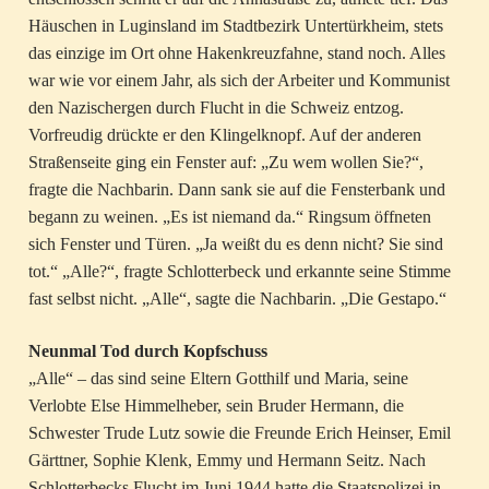
Häuschen in Luginsland im Stadtbezirk Untertürkheim, stets
das einzige im Ort ohne Hakenkreuzfahne, stand noch. Alles
war wie vor einem Jahr, als sich der Arbeiter und Kommunist
den Nazischergen durch Flucht in die Schweiz entzog.
Vorfreudig drückte er den Klingelknopf. Auf der anderen
Straßenseite ging ein Fenster auf: „Zu wem wollen Sie?“,
fragte die Nachbarin. Dann sank sie auf die Fensterbank und
begann zu weinen. „Es ist niemand da.“ Ringsum öffneten
sich Fenster und Türen. „Ja weißt du es denn nicht? Sie sind
tot.“ „Alle?“, fragte Schlotterbeck und erkannte seine Stimme
fast selbst nicht. „Alle“, sagte die Nachbarin. „Die Gestapo.“
Neunmal Tod durch Kopfschuss
„Alle“ – das sind seine Eltern Gotthilf und Maria, seine
Verlobte Else Himmelheber, sein Bruder Hermann, die
Schwester Trude Lutz sowie die Freunde Erich Heinser, Emil
Gärttner, Sophie Klenk, Emmy und Hermann Seitz. Nach
Schlotterbecks Flucht im Juni 1944 hatte die Staatspolizei in