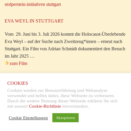
stolperstein-initiativen stuttgart
EVA WEYL IN STUTTGART
Vom 29. Juni bis 3. Juli 2026 kommt die Holocaust-Überlebende
Eva Weyl – auf der Suche nach Zweitzeug*innen – erneut nach
Stuttgart. Ein Film von Adrian Schmidt dokumentiert den Besuch
im Jahr 2025 …
zum Film
DIE MENSCHEN HINTER DEN NAMEN
COOKIES
Cookies werden zur Benutzerführung und Webanalyse
… unter diesem Titel stellten die Stuttgarter Zeitung/Nachrichten
verwendet und helfen dabei, diese Webseite zu verbessern.
vom 25. Januar 2024 bis zum 27. Januar 2025 jede Woche
Durch die weitere Nutzung dieser Webseite erklären Sie sich
mit unserer
Cookie-Richtlinie
einverstanden.
Menschen vor, die von den Nazis verfolgt, vertrieben oder
ermordet wurden und für die es Stolpersteine in Stuttgart gibt!
Cookie Einstellungen
Akzeptieren
Mehr lesen