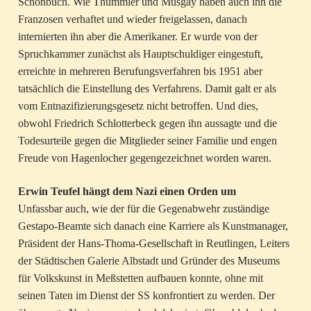
Schönbuch. Wie Thümmler und Musgay haben auch ihn die
Franzosen verhaftet und wieder freigelassen, danach
internierten ihn aber die Amerikaner. Er wurde von der
Spruchkammer zunächst als Hauptschuldiger eingestuft,
erreichte in mehreren Berufungsverfahren bis 1951 aber
tatsächlich die Einstellung des Verfahrens. Damit galt er als
vom Entnazifizierungsgesetz nicht betroffen. Und dies,
obwohl Friedrich Schlotterbeck gegen ihn aussagte und die
Todesurteile gegen die Mitglieder seiner Familie und engen
Freude von Hagenlocher gegengezeichnet worden waren.
Erwin Teufel hängt dem Nazi einen Orden um
Unfassbar auch, wie der für die Gegenabwehr zuständige
Gestapo-Beamte sich danach eine Karriere als Kunstmanager,
Präsident der Hans-Thoma-Gesellschaft in Reutlingen, Leiters
der Städtischen Galerie Albstadt und Gründer des Museums
für Volkskunst in Meßstetten aufbauen konnte, ohne mit
seinen Taten im Dienst der SS konfrontiert zu werden. Der