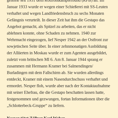
gehörte seit 1931 dem Rotfrontkämpferbund (RFB) an. Im
Januar 1933 wurde er wegen einer Schießerei mit SS-Leuten
verhaftet und wegen Landfriedensbruch zu sechs Monaten
Gefängnis verurteilt. In dieser Zeit hat ihm die Gestapo das
Angebot gemacht, als Spitzel zu arbeiten, das er nicht
ablehnen konnte, ohne Schaden zu nehmen. 1940 zur
Wehrmacht eingezogen, lief Nesper 1942 an der Ostfront zur
sowjetischen Seite über. In einer zehnmonatigen Ausbildung
der Alliierten in Moskau wurde er zum Agenten ausgebildet,
zuletzt vom britischen MI 6. Am 8. Januar 1944 sprang er
zusammen mit Hermann Kramer bei Salmendingen/
Burladingen mit dem Fallschirm ab. Sie wurden allerdings
entdeckt, Kramer mit einem Nasendurchschuss verhaftet und
ermordet. Nesper floh, wurde aber nach der Kontaktaufnahme
mit seiner Ehefrau, die die Gestapo beschatten lassen hatte,
festgenommen und gezwungen, fortan Informationen über die
„Schlotterbeck-Gruppe“ zu liefern.