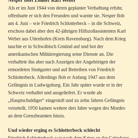
Nesper tötet Zöllner Karl Weber
Als er im Juni 1944 von deren geplanter Verhaftung erfuhr,
offenbarte er sich den Freunden und warnte sie. Nesper floh
am 4. Juni – wie Friedrich Schlotterbeck – in die Schweiz,
erschoss dabei aber den 42-jährigen Hilfszollassistenten Karl
Weber aus Uttenhofen (Kreis Ravensburg). Nach dem Krieg
tauchte er in Schwäbisch Gmünd auf und bot der
amerikanischen Militärregierung seine Dienste an. Die
verhaftete ihn aber nach Anzeigen der Angehörigen der
ermordeten Stuttgarter und auf Betreiben von Friedrich
Schlotterbeck. Allerdings floh er Anfang 1947 aus dem
Gefängnis in Ludwigsburg. Ein Jahr später wurde er in der
Schweiz verhaftet und ausgeliefert. Er wurde als
„Hauptschuldiger“ eingestuft und zu zehn Jahren Gefängnis
verurteilt, 1950 kamen weitere drei Jahre wegen des Mordes
an dem Grenzbeamten hinzu.
Und wieder erging es Schlotterbeck schlecht
Friedrich Schlotterbeck war nach dem Krieg an der Gründung