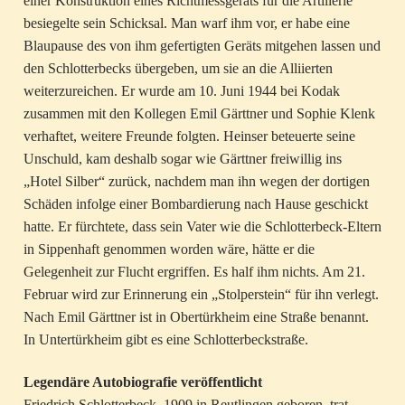
einer Konstruktion eines Richtmessgeräts für die Artillerie
besiegelte sein Schicksal. Man warf ihm vor, er habe eine
Blaupause des von ihm gefertigten Geräts mitgehen lassen und
den Schlotterbecks übergeben, um sie an die Alliierten
weiterzureichen. Er wurde am 10. Juni 1944 bei Kodak
zusammen mit den Kollegen Emil Gärttner und Sophie Klenk
verhaftet, weitere Freunde folgten. Heinser beteuerte seine
Unschuld, kam deshalb sogar wie Gärttner freiwillig ins
„Hotel Silber“ zurück, nachdem man ihn wegen der dortigen
Schäden infolge einer Bombardierung nach Hause geschickt
hatte. Er fürchtete, dass sein Vater wie die Schlotterbeck-Eltern
in Sippenhaft genommen worden wäre, hätte er die
Gelegenheit zur Flucht ergriffen. Es half ihm nichts. Am 21.
Februar wird zur Erinnerung ein „Stolperstein“ für ihn verlegt.
Nach Emil Gärttner ist in Obertürkheim eine Straße benannt.
In Untertürkheim gibt es eine Schlotterbeckstraße.
Legendäre Autobiografie veröffentlicht
Friedrich Schlotterbeck, 1909 in Reutlingen geboren, trat