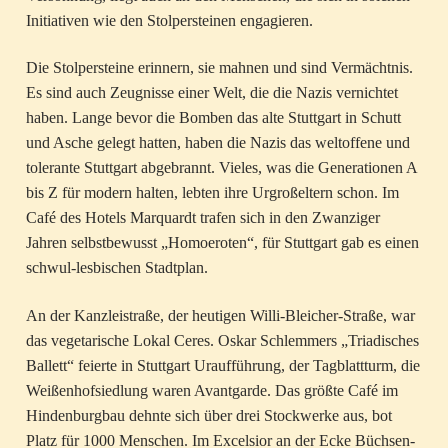
Initiativen wie den Stolpersteinen engagieren.
Die Stolpersteine erinnern, sie mahnen und sind Vermächtnis.
Es sind auch Zeugnisse einer Welt, die die Nazis vernichtet
haben. Lange bevor die Bomben das alte Stuttgart in Schutt
und Asche gelegt hatten, haben die Nazis das weltoffene und
tolerante Stuttgart abgebrannt. Vieles, was die Generationen A
bis Z für modern halten, lebten ihre Urgroßeltern schon. Im
Café des Hotels Marquardt trafen sich in den Zwanziger
Jahren selbstbewusst „Homoeroten“, für Stuttgart gab es einen
schwul-lesbischen Stadtplan.
An der Kanzleistraße, der heutigen Willi-Bleicher-Straße, war
das vegetarische Lokal Ceres. Oskar Schlemmers „Triadisches
Ballett“ feierte in Stuttgart Uraufführung, der Tagblattturm, die
Weißenhofsiedlung waren Avantgarde. Das größte Café im
Hindenburgbau dehnte sich über drei Stockwerke aus, bot
Platz für 1000 Menschen. Im Excelsior an der Ecke Büchsen-