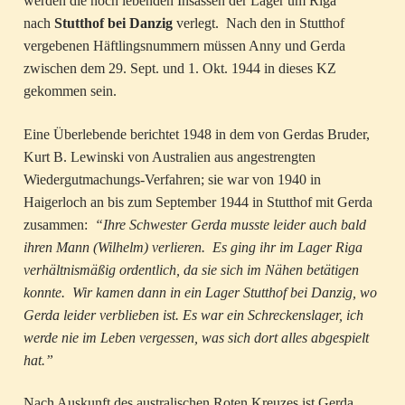
werden die noch lebenden Insassen der Lager um Riga
nach
Stutthof bei Danzig
verlegt. Nach den in Stutthof
vergebenen Häftlingsnummern müssen Anny und Gerda
zwischen dem 29. Sept. und 1. Okt. 1944 in dieses KZ
gekommen sein.
Eine Überlebende berichtet 1948 in dem von Gerdas Bruder,
Kurt B. Lewinski von Australien aus angestrengten
Wiedergutmachungs-Verfahren; sie war von 1940 in
Haigerloch an bis zum September 1944 in Stutthof mit Gerda
zusammen:
“Ihre Schwester Gerda musste leider auch bald
ihren Mann (Wilhelm) verlieren. Es ging ihr im Lager Riga
verhältnismäßig ordentlich, da sie sich im Nähen betätigen
konnte. Wir kamen dann in ein Lager Stutthof bei Danzig, wo
Gerda leider verblieben ist. Es war ein Schreckenslager, ich
werde nie im Leben vergessen, was sich dort alles abgespielt
hat.”
Nach Auskunft des australischen Roten Kreuzes ist Gerda