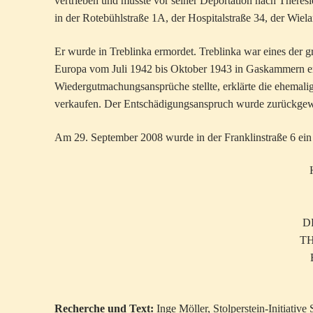
vertrieben und musste vor seiner Deportation nach Theres
in der Rotebühlstraße 1A, der Hospitalstraße 34, der Wiel
Er wurde in Treblinka ermordet. Treblinka war eines der 
Europa vom Juli 1942 bis Oktober 1943 in Gaskammern e
Wiedergutmachungsansprüche stellte, erklärte die ehemali
verkaufen. Der Entschädigungsanspruch wurde zurückgew
Am 29. September 2008 wurde in der Franklinstraße 6 ein S
D
T
Recherche und Text:
Inge Möller, Stolperstein-Initiative