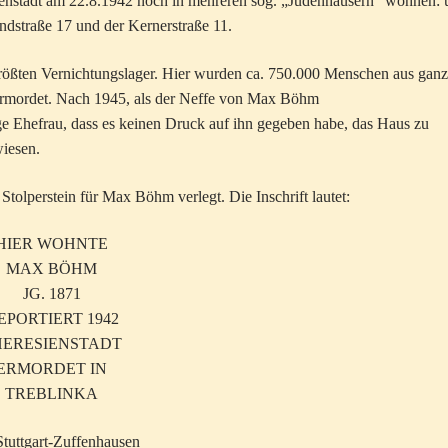
ienstadt am 22.8.1942 noch in mehreren sog. „Judenhäusern“ wohnen: u
andstraße 17 und der Kernerstraße 11.
größten Vernichtungslager. Hier wurden ca. 750.000 Menschen aus ganz
rmordet. Nach 1945, als der Neffe von Max Böhm
ge Ehefrau, dass es keinen Druck auf ihn gegeben habe, das Haus zu
iesen.
tolperstein für Max Böhm verlegt. Die Inschrift lautet:
HIER WOHNTE
MAX BÖHM
JG. 1871
EPORTIERT 1942
HERESIENSTADT
ERMORDET IN
TREBLINKA
 Stuttgart-Zuffenhausen