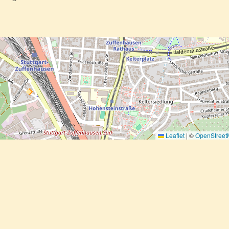
Leaflet
|
©
OpenStree