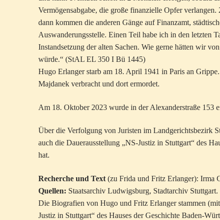
Vermögensabgabe, die große finanzielle Opfer verlangen.
dann kommen die anderen Gänge auf Finanzamt, städtisches
Auswanderungsstelle. Einen Teil habe ich in den letzten
Instandsetzung der alten Sachen. Wie gerne hätten wir v
würde.“ (StAL EL 350 I Bü 1445)
Hugo Erlanger starb am 18. April 1941 in Paris an Gripp
Majdanek verbracht und dort ermordet.
Am 18. Oktober 2023 wurde in der Alexanderstraße 153 ein
Über die Verfolgung von Juristen im Landgerichtsbezirk Stu
auch die Dauerausstellung „NS-Justiz in Stuttgart“ des Ha
hat.
Recherche und Text
(zu Frida und Fritz Erlanger): Irma G
Quellen:
Staatsarchiv Ludwigsburg, Stadtarchiv Stuttgart.
Die Biografien von Hugo und Fritz Erlanger stammen (mi
Justiz in Stuttgart“ des Hauses der Geschichte Baden-Würt