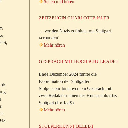
r
Sehen und hören
ZEITZEUGIN CHARLOTTE ISLER
um
… vor den Nazis geflohen, mit Stuttgart
ks
verbunden!
rde),
Mehr hören
GESPRÄCH MIT HOCHSCHULRADIO
Ende Dezember 2024 führte die
Koordination der Stuttgarter
 ab
Stolperstein-Initiativen ein Gespräch mit
sung
zwei Redakteur:innen des Hochschulradios
r
Stuttgart (HoRadS).
s
Mehr hören
ur
933
STOLPERKUNST BELEBT