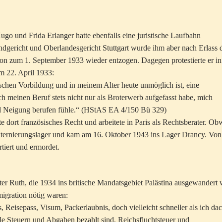
o und Frida Erlanger hatte ebenfalls eine juristische Laufbahn
dgericht und Oberlandesgericht Stuttgart wurde ihm aber nach Erlass 
chon zum 1. September 1933 wieder entzogen. Dagegen protestierte er in
m 22. April 1933:
ischen Vorbildung und in meinem Alter heute unmöglich ist, eine
ch meinen Beruf stets nicht nur als Broterwerb aufgefasst habe, mich
und Neigung berufen fühle.“ (HStAS EA 4/150 Bü 329)
te dort französisches Recht und arbeitete in Paris als Rechtsberater. Ob
 Internierungslager und kam am 16. Oktober 1943 ins Lager Drancy. Von
iert und ermordet.
ter Ruth, die 1934 ins britische Mandatsgebiet Palästina ausgewandert 
migration nötig waren:
 Reisepass, Visum, Packerlaubnis, doch vielleicht schneller als ich dac
le Steuern und Abgaben bezahlt sind, Reichsfluchtsteuer und