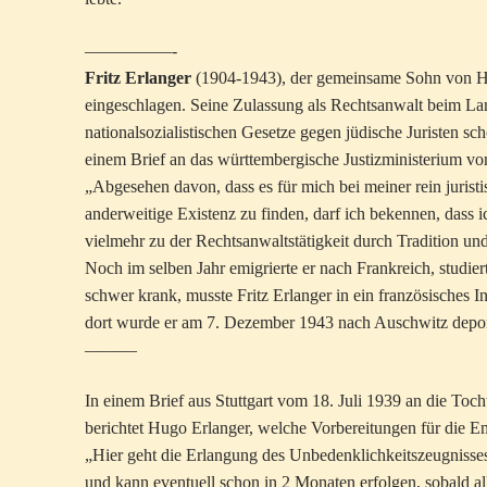
—————-
Fritz Erlanger
(1904-1943), der gemeinsame Sohn von Hug
eingeschlagen. Seine Zulassung als Rechtsanwalt beim Lan
nationalsozialistischen Gesetze gegen jüdische Juristen s
einem Brief an das württembergische Justizministerium vo
„Abgesehen davon, dass es für mich bei meiner rein jurist
anderweitige Existenz zu finden, darf ich bekennen, dass i
vielmehr zu der Rechtsanwaltstätigkeit durch Tradition 
Noch im selben Jahr emigrierte er nach Frankreich, studier
schwer krank, musste Fritz Erlanger in ein französisches
dort wurde er am 7. Dezember 1943 nach Auschwitz deport
———
In einem Brief aus Stuttgart vom 18. Juli 1939 an die Toch
berichtet Hugo Erlanger, welche Vorbereitungen für die E
„Hier geht die Erlangung des Unbedenklichkeitszeugnisses,
und kann eventuell schon in 2 Monaten erfolgen, sobald al