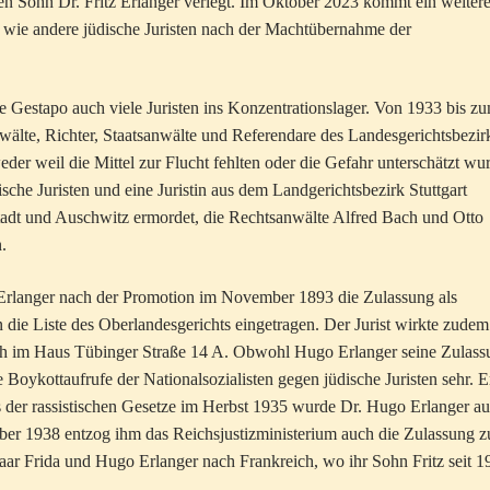
hren Sohn Dr. Fritz Erlanger verlegt. Im Oktober 2023 kommt ein weitere
 wie andere jüdische Juristen nach der Machtübernahme der
estapo auch viele Juristen ins Konzentrationslager. Von 1933 bis z
lte, Richter, Staatsanwälte und Referendare des Landesgerichtsbezir
eder weil die Mittel zur Flucht fehlten oder die Gefahr unterschätzt wu
sche Juristen und eine Juristin aus dem Landgerichtsbezirk Stuttgart
dt und Auschwitz ermordet, die Rechtsanwälte Alfred Bach und Otto
.
 Erlanger nach der Promotion im November 1893 die Zulassung als
 die Liste des Oberlandesgerichts eingetragen. Der Jurist wirkte zudem
sich im Haus Tübinger Straße 14 A. Obwohl Hugo Erlanger seine Zulas
 Boykottaufrufe der Nationalsozialisten gegen jüdische Juristen sehr. E
s der rassistischen Gesetze im Herbst 1935 wurde Dr. Hugo Erlanger au
ber 1938 entzog ihm das Reichsjustizministerium auch die Zulassung z
ar Frida und Hugo Erlanger nach Frankreich, wo ihr Sohn Fritz seit 1