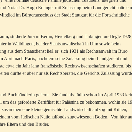
)” eine normale deutsche Familie jüdischen Glaubens, integriert und
t und Notar Dr. Hugo Erlanger mit Zulassung beim Landgericht hatte ei
Mitglied im Bürgerausschuss der Stadt Stuttgart für die Fortschrittliche
m, studierte Jura in Berlin, Heidelberg und Tübingen und legte 1928
chter in Waiblingen, bei der Staatsanwaltschaft in Ulm sowie beim
ung aus dem Staatsdienst ließ er sich 1931 als Rechtsanwalt im Büro
 im April nach
Paris
, nachdem seine Zulassung beim Landgericht und
etwa ein Jahr lang französische Rechtswissenschaften studieren, bis 
iten durfte er aber nur als Rechtsberater, die Gerichts-Zulassung wurd
und Buchhändlerin gelernt. Sie fand als Jüdin schon im April 1933 kei
l, um das geforderte Zertifikat für Palästina zu bekommen, wohin sie 1
e zusammen eine kleine gemischte Landwirtschaft aufzog mit Kühen,
f einem vom Jüdischen Nationalfonds zugewiesenen Boden. Von hier a
ihre Eltern und den Bruder.