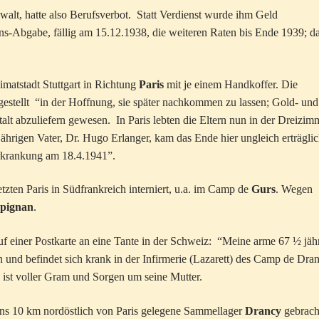
walt, hatte also Berufsverbot. Statt Verdienst wurde ihm Geld
s-Abgabe, fällig am 15.12.1938, die weiteren Raten bis Ende 1939; d
matstadt Stuttgart in Richtung
Paris
mit je einem Handkoffer. Die
gestellt “in der Hoffnung, sie später nachkommen zu lassen; Gold- und
alt abzuliefern gewesen. In Paris lebten die Eltern nun in der Dreizim
rigen Vater, Dr. Hugo Erlanger, kam das Ende hier ungleich erträglic
Erkrankung am 18.4.1941”.
etzten Paris in Südfrankreich interniert, u.a. im Camp de
Gurs
. Wegen
pignan
.
uf einer Postkarte an eine Tante in der Schweiz: “Meine arme 67 ½ jäh
und befindet sich krank in der Infirmerie (Lazarett) des Camp de Dra
d ist voller Gram und Sorgen um seine Mutter.
 ins 10 km nordöstlich von Paris gelegene Sammellager
Drancy
gebrach