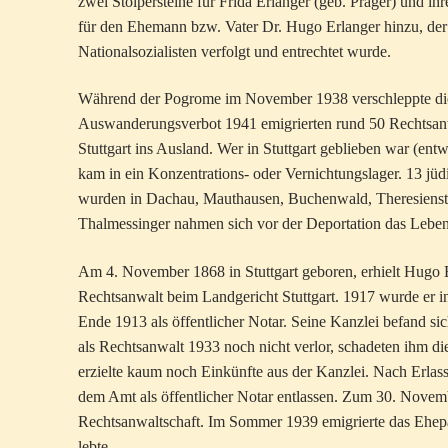
zwei Stolpersteine für Frida Erlanger (geb. Prager) und i
für den Ehemann bzw. Vater Dr. Hugo Erlanger hinzu, der
Nationalsozialisten verfolgt und entrechtet wurde.
Während der Pogrome im November 1938 verschleppte die G
Auswanderungsverbot 1941 emigrierten rund 50 Rechtsanwä
Stuttgart ins Ausland. Wer in Stuttgart geblieben war (entw
kam in ein Konzentrations- oder Vernichtungslager. 13 jüdi
wurden in Dachau, Mauthausen, Buchenwald, Theresiensta
Thalmessinger nahmen sich vor der Deportation das Leben
Am 4. November 1868 in Stuttgart geboren, erhielt Hugo
Rechtsanwalt beim Landgericht Stuttgart. 1917 wurde er in
Ende 1913 als öffentlicher Notar. Seine Kanzlei befand 
als Rechtsanwalt 1933 noch nicht verlor, schadeten ihm die
erzielte kaum noch Einkünfte aus der Kanzlei. Nach Erlas
dem Amt als öffentlicher Notar entlassen. Zum 30. Novem
Rechtsanwaltschaft. Im Sommer 1939 emigrierte das Ehepa
lebte.