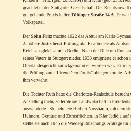
Kindern “Fritz (geb. 20.3.1904) und Ruth (geb. 23.5.1908
geachtet in der Stuttgarter Gesellschaft. Der Rechtsanwal
gut gehende Praxis in der
Tübinger Straße 14 A
. Er war 
Volkspartei.
Der
Sohn Fritz
machte 1922 das Abitur am Karls-Gymnasiu
2. höhere Justizdienst-Prüfung ab. Er arbeitete als Amtsri
Reichsausgleichsamt in Berlin. Nach der Bitte um Entlass
seines Vaters in Stuttgart nieder. 1933 emigrierte er schon
Oberlandesgericht zurückgenommen worden war. Er musste 
die Prüfung zum “Licencié en Droits” ablegen konnte. Arbe
ihm verwehrt.
Die Tochter Ruth hatte die Charlotten-Realschule besucht 
Anstellung mehr, so lernte sie Landwirtschaft in Freudenta
auswanderte. Sie heiratete Herbert Nussbaum, mit dem si
Hühnern, Gemüse und Zitrusfrüchten, in Kfar Jedidja au
stellte sie nach 1945 die Wiedergutmachungs-Anträge für 