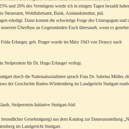
 25% und 20% des Vermögens werde ich in einigen Tagen bezahlt habe
 Steueramt, Wohlfahrtsamt, Bank, Auslandsinstitut, jüd.
 Tagen erledigt. Dann kommt die schwierige Frage des Umzugsguts und 
on unserem Überfluss an Gegenständen Euch übersandt, wenn es genehm
e. Frida Erlanger, geb. Prager wurde im März 1943 von Drancy nach
 Stolperstein für Dr. Hugo Erlanger verlegt.
ttgart durch die Nationalsozialisten sprach Frau Dr. Sabrina Müller, di
uses der Geschichte Baden-Württemberg im Landgericht Stuttgart erarbe
laub, Stolperstein-Initiative Stuttgart-Süd
t freundlicher Genehmigung) aus dem Katalog zur Dauerausstellung „
temberg im Landgericht Stuttgart.