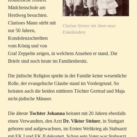
Mädchenschule am
Herdweg besuchten.
Clarisses Mann stirbt mit
Clarisse Steiner mit ihren neun
nur 50 Jahren,
Enkelkindern
Kondolenzschreiben
vom König und von
Graf Zeppelin zeigen, in welchem Ansehen er stand. Die
Briefe sind noch heute im Familienbesitz.
Die jüdische Religion spielte in der Familie keine wesentliche
Rolle, der evangelische Glaube stand im Vordergrund. So
heiraten auch die beiden mittleren Töchter Gertrud und Maja
nicht-jüdische Männer.
Die älteste
Tochter Johanna
heiratet mit 20 Jahren ebenfalls
einen Verwandten, den Arzt
Dr. Viktor Steiner
, in Stuttgart
geboren und aufgewachsen, im Ersten Weltkrieg als Stabsarzt
mit EK I und EK II dekoriert. Schon sein Vater war Stabsarzt