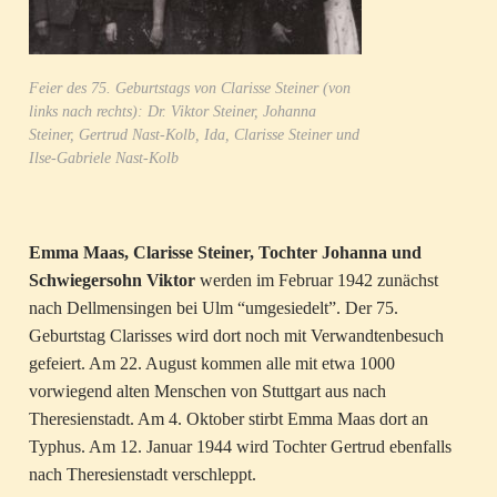
Feier des 75. Geburtstags von Clarisse Steiner (von
links nach rechts): Dr. Viktor Steiner, Johanna
Steiner, Gertrud Nast-Kolb, Ida, Clarisse Steiner und
Ilse-Gabriele Nast-Kolb
Emma Maas, Clarisse Steiner, Tochter Johanna und
Schwiegersohn Viktor
werden im Februar 1942 zunächst
nach Dellmensingen bei Ulm “umgesiedelt”. Der 75.
Geburtstag Clarisses wird dort noch mit Verwandtenbesuch
gefeiert. Am 22. August kommen alle mit etwa 1000
vorwiegend alten Menschen von Stuttgart aus nach
Theresienstadt. Am 4. Oktober stirbt Emma Maas dort an
Typhus. Am 12. Januar 1944 wird Tochter Gertrud ebenfalls
nach Theresienstadt verschleppt.