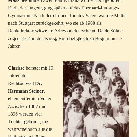
Maas
bekommen zwei Söhne. Franz wurde 1893 geboren,
Rudi, der jüngere, ging später auf das Eberhard-Ludwigs-
Gymnasium. Nach dem frühen Tod des Vaters war die Mutter
nach Stuttgart zurückgekehrt, wo sie ab 1908 als
Bankdirektorswitwe im Adressbuch erscheint. Beide Söhne
zogen 1914 in den Krieg, Rudi fiel gleich zu Beginn mit 17
Jahren.
Clarisse
heiratet mit 19
Jahren den
Rechtsanwalt
Dr.
Hermann Steiner
,
einen entfernten Vetter.
Zwischen 1887 und
1896 werden vier
Töchter geboren, die
wahrscheinlich alle die
Rothertsche Höhere