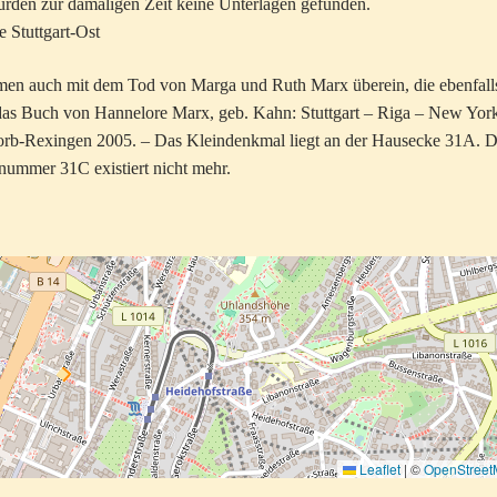
urden zur damaligen Zeit keine Unterlagen gefunden.
e Stuttgart-Ost
men auch mit dem Tod von Marga und Ruth Marx überein, die ebenfall
as Buch von Hannelore Marx, geb. Kahn: Stuttgart – Riga – New Yor
orb-Rexingen 2005. – Das Kleindenkmal liegt an der Hausecke 31A. D
mmer 31C existiert nicht mehr.
Leaflet
|
©
OpenStree