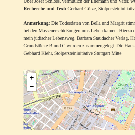
Über Josef Schloss, vermutlich der Ehemann und Vater, w
Recherche und Text:
Gerhard Götze, Stolpersteininitiativ
Anmerkung:
Die Todesdaten von Bella und Margrit stim
bei den Massenerschießungen ums Leben kamen. Hierzu d
mein jüdischer Lebensweg. Barbara Staudacher Verlag, H
Grundstücke B und C wurden zusammengelegt. Die Hausnu
Gebhard Klehr, Stolpersteininitiative Stuttgart-Mitte
+
−