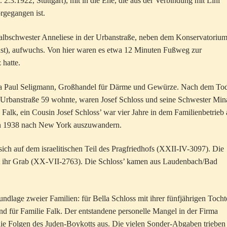
. 2.3.1922, Stuttgart), mit in die Ehe, die aus der Verbindung mit Lini
orgegangen ist.
Halbschwester Anneliese in der Urbanstraße, neben dem Konservatorium
nst), aufwuchs. Von hier waren es etwa 12 Minuten Fußweg zur
 hatte.
Firma Paul Seligmann, Großhandel für Därme und Gewürze. Nach dem To
er Urbanstraße 59 wohnte, waren Josef Schloss und seine Schwester Min
alk, ein Cousin Josef Schloss’ war vier Jahre in dem Familienbetrieb 
 ihn 1938 nach New York auszuwandern.
sich auf dem israelitischen Teil des Pragfriedhofs (XXII-IV-3097). Die
 dort ihr Grab (XX-VII-2763). Die Schloss’ kamen aus Laudenbach/Bad
dlage zweier Familien: für Bella Schloss mit ihrer fünfjährigen Tocht
nd für Familie Falk. Der entstandene personelle Mangel in der Firma
ie Folgen des Juden-Boykotts aus. Die vielen Sonder-Abgaben trieben