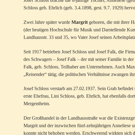
Josef Schloss brachte die 8-jährige Tochter, Anneliese (geb
Schloss geb. Ehrlich (geb. 3.4.1898, gest. 9.7. 1929) herv
Zwei Jahre später wurde
Margrit
geboren, die mit ihrer 
(der heutigen Hochschule für Musik und Darstellende Ku
Landhausstr. 33 und 35, wo Vater Josef seinen Arbeitsplatz
Seit 1917 betrieben Josef Schloss und Josef Falk, die 
des Schwagers – Josef Falk – der mit seiner Familie in d
Falk, geb. Schloss, Teilhaber am Unternehmen. Auch Max F
„Reisender“ tätig; die politischen Verhältnisse zwangen
Josef Schloss verstarb am 27.02.1937. Sein Grab befindet 
erste Ehefrau, Lini Schloss, geb. Ehrlich, hat ebenfalls
Mergentheim.
Der Großhandel in der Landhausstraße war die Existenzgrun
Margrit und der inzwischen fünf-zehnjährigen Anneliese u
konnte nicht behoben werden. Erschwerend wirkten sich d