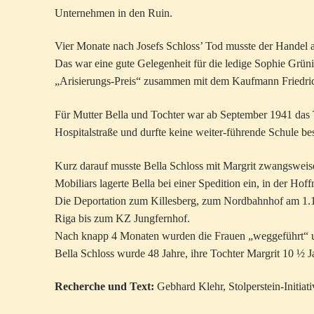
Unternehmen in den Ruin.
Vier Monate nach Josefs Schloss’ Tod musste der Handel
Das war eine gute Gelegenheit für die ledige Sophie Grünin
„Arisierungs-Preis“ zusammen mit dem Kaufmann Friedri
Für Mutter Bella und Tochter war ab September 1941 das Tr
Hospitalstraße und durfte keine weiter-führende Schule be
Kurz darauf musste Bella Schloss mit Margrit zwangsweise 
Mobiliars lagerte Bella bei einer Spedition ein, in der H
Die Deportation zum Killesberg, zum Nordbahnhof am 1.12
Riga bis zum KZ Jungfernhof.
Nach knapp 4 Monaten wurden die Frauen „weggeführt“ 
Bella Schloss wurde 48 Jahre, ihre Tochter Margrit 10 ½ Ja
Recherche und Text:
Gebhard Klehr, Stolperstein-Initiati