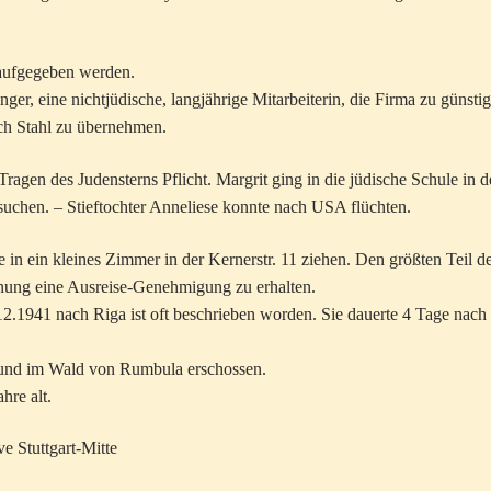
 aufgegeben werden.
ger, eine nichtjüdische, langjährige Mitarbeiterin, die Firma zu günsti
ch Stahl zu übernehmen.
agen des Judensterns Pflicht. Margrit ging in die jüdische Schule in d
suchen. – Stieftochter Anneliese konnte nach USA flüchten.
in ein kleines Zimmer in der Kernerstr. 11 ziehen. Den größten Teil d
offnung eine Ausreise-Genehmigung zu erhalten.
.1941 nach Riga ist oft beschrieben worden. Sie dauerte 4 Tage nach
und im Wald von Rumbula erschossen.
hre alt.
ve Stuttgart-Mitte