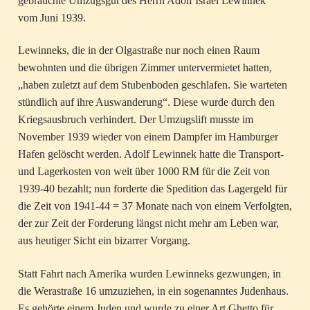
gebrauchte Umzugsgut des Herrn Adolf Israel Lewinnek“
vom Juni 1939.
Lewinneks, die in der Olgastraße nur noch einen Raum
bewohnten und die übrigen Zimmer untervermietet hatten,
„haben zuletzt auf dem Stubenboden geschlafen. Sie warteten
stündlich auf ihre Auswanderung“. Diese wurde durch den
Kriegsausbruch verhindert. Der Umzugslift musste im
November 1939 wieder von einem Dampfer im Hamburger
Hafen gelöscht werden. Adolf Lewinnek hatte die Transport-
und Lagerkosten von weit über 1000 RM für die Zeit von
1939-40 bezahlt; nun forderte die Spedition das Lagergeld für
die Zeit von 1941-44 = 37 Monate nach von einem Verfolgten,
der zur Zeit der Forderung längst nicht mehr am Leben war,
aus heutiger Sicht ein bizarrer Vorgang.
Statt Fahrt nach Amerika wurden Lewinneks gezwungen, in
die Werastraße 16 umzuziehen, in ein sogenanntes Judenhaus.
Es gehörte einem Juden und wurde zu einer Art Ghetto für