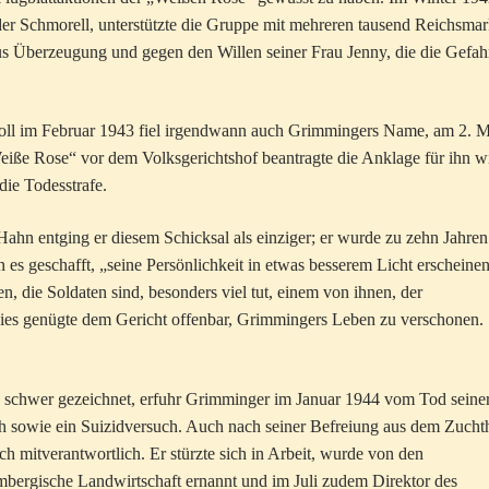
er Schmorell, unterstützte die Gruppe mit mehreren tausend Reichsma
aus Überzeugung und gegen den Willen seiner Frau Jenny, die die Gefah
holl im Februar 1943 fiel irgendwann auch Grimmingers Name, am 2. 
eiße Rose“ vor dem Volksgerichtshof beantragte die Anklage für ihn w
die Todesstrafe.
Hahn entging er diesem Schicksal als einziger; er wurde zu zehn Jahren
 es geschafft, „seine Persönlichkeit in etwas besserem Licht erscheine
ten, die Soldaten sind, besonders viel tut, einem von ihnen, der
 Dies genügte dem Gericht offenbar, Grimmingers Leben zu verschonen.
schwer gezeichnet, erfuhr Grimminger im Januar 1944 vom Tod seine
h sowie ein Suizidversuch. Auch nach seiner Befreiung aus dem Zucht
h mitverantwortlich. Er stürzte sich in Arbeit, wurde von den
bergische Landwirtschaft ernannt und im Juli zudem Direktor des