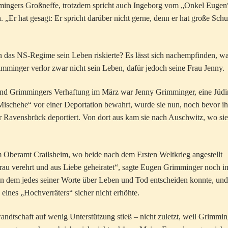
immingers Großneffe, trotzdem spricht auch Ingeborg vom „Onkel Eugen
. „Er hat gesagt: Er spricht darüber nicht gerne, denn er hat große Schu
 das NS-Regime sein Leben riskierte? Es lässt sich nachempfinden, wa
minger verlor zwar nicht sein Leben, dafür jedoch seine Frau Jenny.
nd Grimmingers Verhaftung im März war Jenny Grimminger, eine Jüdi
 „Mischehe“ vor einer Deportation bewahrt, wurde sie nun, noch bevor ih
er Ravensbrück deportiert. Von dort aus kam sie nach Auschwitz, wo si
 Oberamt Crailsheim, wo beide nach dem Ersten Weltkrieg angestellt
Frau verehrt und aus Liebe geheiratet“, sagte Eugen Grimminger noch i
n dem jedes seiner Worte über Leben und Tod entscheiden konnte, und
eines „Hochverräters“ sicher nicht erhöhte.
andtschaft auf wenig Unterstützung stieß – nicht zuletzt, weil Grimmin