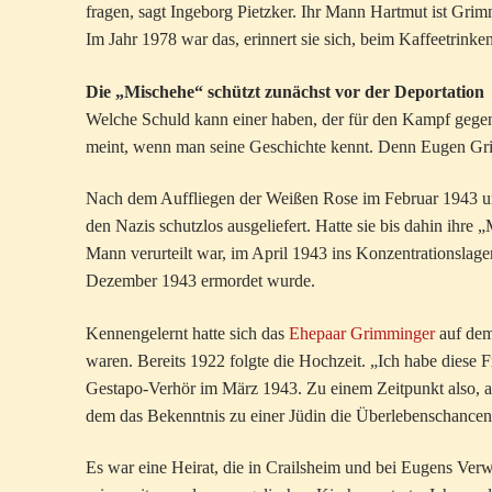
fragen, sagt Ingeborg Pietzker. Ihr Mann Hartmut ist Gr
Im Jahr 1978 war das, erinnert sie sich, beim Kaffeetrinken
Die „Mischehe“ schützt zunächst vor der Deportation
Welche Schuld kann einer haben, der für den Kampf gegen
meint, wenn man seine Geschichte kennt. Denn Eugen Grim
Nach dem Auffliegen der Weißen Rose im Februar 1943 u
den Nazis schutzlos ausgeliefert. Hatte sie bis dahin ihre
Mann verurteilt war, im April 1943 ins Konzentrationslag
Dezember 1943 ermordet wurde.
Kennengelernt hatte sich das
Ehepaar Grimminger
auf dem
waren. Bereits 1922 folgte die Hochzeit. „Ich habe diese 
Gestapo-Verhör im März 1943. Zu einem Zeitpunkt also, a
dem das Bekenntnis zu einer Jüdin die Überlebenschancen 
Es war eine Heirat, die in Crailsheim und bei Eugens Verw