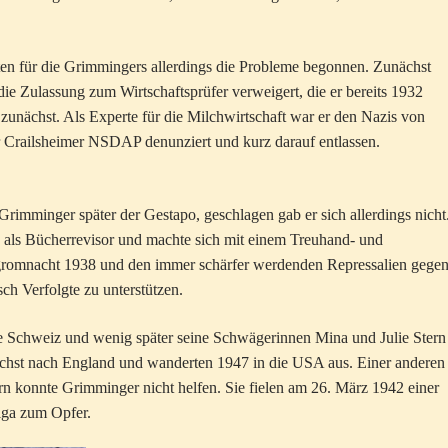
ten für die Grimmingers allerdings die Probleme begonnen. Zunächst
 Zulassung zum Wirtschaftsprüfer verweigert, die er bereits 1932
 zunächst. Als Experte für die Milchwirtschaft war er den Nazis von
r Crailsheimer NSDAP denunziert und kurz darauf entlassen.
rimminger später der Gestapo, geschlagen gab er sich allerdings nicht
ng als Bücherrevisor und machte sich mit einem Treuhand- und
pogromnacht 1938 und den immer schärfer werdenden Repressalien gegen
sch Verfolgte zu unterstützen.
ie Schweiz und wenig später seine Schwägerinnen Mina und Julie Stern
nächst nach England und wanderten 1947 in die USA aus. Einer anderen
rn konnte Grimminger nicht helfen. Sie fielen am 26. März 1942 einer
iga zum Opfer.