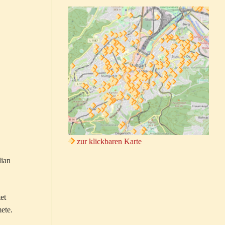
zur klickbaren Karte
lian
et
ete.