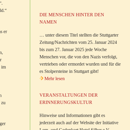
“.
ld.“
DIE MENSCHEN HINTER DEN
NAMEN
s er
… unter diesem Titel stellten die Stuttgarter
Zeitung/Nachrichten vom 25. Januar 2024
bis zum 27. Januar 2025 jede Woche
n,
Menschen vor, die von den Nazis verfolgt,
r
vertrieben oder ermordet wurden und für die
e im
es Stolpersteine in Stuttgart gibt!
Mehr lesen
VERANSTALTUNGEN DER
m
ERINNERUNGSKULTUR
 zu
Hinweise und Informationen gibt es
jederzeit auch auf der Website der Initiative
ger
Lern- und Gedenkort Hotel Silber e.V.