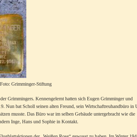
. Foto: Grimminger-Stiftung
n der Grimmingers. Kennengelernt hatten sich Eugen Grimminger und
19. Nun bat Scholl seinen alten Freund, sein Wirtschaftreuhandbüro in
sitzen musste. Das Büro war im selben Gebäude untergebracht wie die
ndern Inge, Hans und Sophie in Kontakt.
 Flugblattaktionen der „Weißen Rose“ gewusst zu haben. Im Winter 19