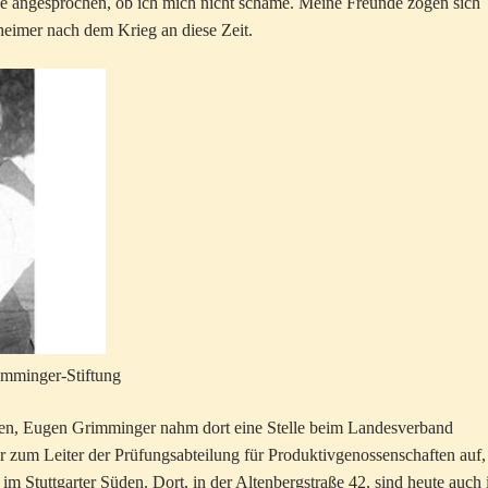
rde angesprochen, ob ich mich nicht schäme. Meine Freunde zogen sich
sheimer nach dem Krieg an diese Zeit.
mminger-Stiftung
gen, Eugen Grimminger nahm dort eine Stelle beim Landesverband
er zum Leiter der Prüfungsabteilung für Produktivgenossenschaften auf,
 Stuttgarter Süden. Dort, in der Altenbergstraße 42, sind heute auch 