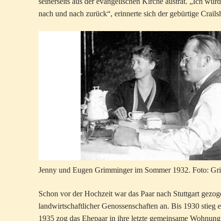
seinerseits aus der evangelischen Kirche austrat. „Ich wu
nach und nach zurück“, erinnerte sich der gebürtige Crail
Jenny und Eugen Grimminger im Sommer 1932. Foto: Gri
Schon vor der Hochzeit war das Paar nach Stuttgart gezo
landwirtschaftlicher Genossenschaften an. Bis 1930 stieg 
1935 zog das Ehepaar in ihre letzte gemeinsame Wohnung im