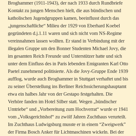
Broghammer (1911-1943), der nach 1933 durch Rundbriefe
Kontakt zu jungen Menschen hielt, die aus bündischen und
katholischen Jugendgruppen kamen, beeinflusst durch das
„jungenschaftliche“ Milieu der 1929 von Eberhard Koebel
gegründeten d.j.1.11 waren und sich nicht vom NS-Regime
vereinnahmen lassen wollten. Er stand in Verbindung mit der
illegalen Gruppe um den Bonner Studenten Michael Jovy, die
im gesamten Reich Freunde und Unterstützer hatte und sich
unter dem Einfluss des in Paris lebenden Emigranten Karl Otto
Paetel zunehmend politisierte. Als die Jovy-Gruppe Ende 1939
aufflog, wurde auch Broghammer in Stuttgart verhaftet und bis
zu seiner Überstellung ins Berliner Reichssicherungshauptamt
etwa ein halbes Jahr von der Gestapo festgehalten. Die
Verhöre fanden im Hotel Silber statt. Wegen „bündischer
Umtriebe“ und „Vorbereitung zum Hochverrat“ wurde er 1941
vom „Volksgerichtshof“ zu zwölf Jahren Zuchthaus verurteilt.
Im Zuchthaus Ludwigsburg musste er in einem “Zweigwerk”
der Firma Bosch Anker für Lichtmaschinen wickeln. Bei der