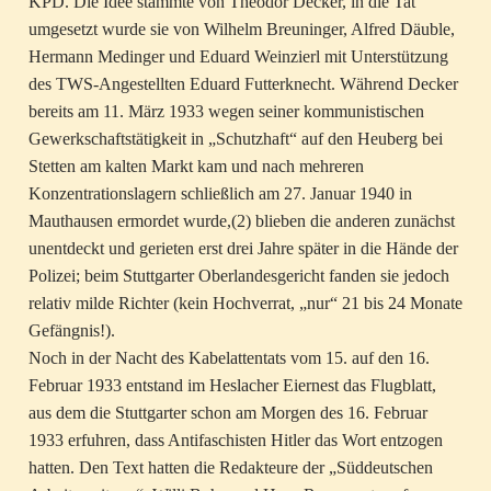
KPD. Die Idee stammte von Theodor Decker, in die Tat
umgesetzt wurde sie von Wilhelm Breuninger, Alfred Däuble,
Hermann Medinger und Eduard Weinzierl mit Unterstützung
des TWS-Angestellten Eduard Futterknecht. Während Decker
bereits am 11. März 1933 wegen seiner kommunistischen
Gewerkschaftstätigkeit in „Schutzhaft“ auf den Heuberg bei
Stetten am kalten Markt kam und nach mehreren
Konzentrationslagern schließlich am 27. Januar 1940 in
Mauthausen ermordet wurde,(2) blieben die anderen zunächst
unentdeckt und gerieten erst drei Jahre später in die Hände der
Polizei; beim Stuttgarter Oberlandesgericht fanden sie jedoch
relativ milde Richter (kein Hochverrat, „nur“ 21 bis 24 Monate
Gefängnis!).
Noch in der Nacht des Kabelattentats vom 15. auf den 16.
Februar 1933 entstand im Heslacher Eiernest das Flugblatt,
aus dem die Stuttgarter schon am Morgen des 16. Februar
1933 erfuhren, dass Antifaschisten Hitler das Wort entzogen
hatten. Den Text hatten die Redakteure der „Süddeutschen