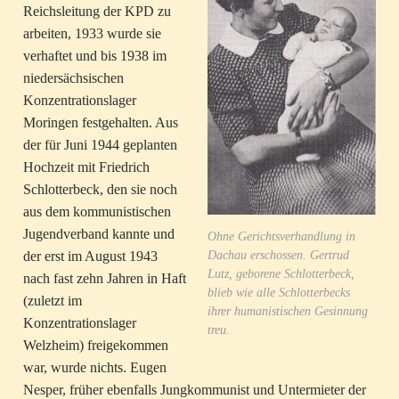
Reichsleitung der KPD zu
arbeiten, 1933 wurde sie
verhaftet und bis 1938 im
niedersächsischen
Konzentrationslager
Moringen festgehalten. Aus
der für Juni 1944 geplanten
Hochzeit mit Friedrich
Schlotterbeck, den sie noch
aus dem kommunistischen
Jugendverband kannte und
Ohne Gerichtsverhandlung in
Dachau erschossen. Gertrud
der erst im August 1943
Lutz, geborene Schlotterbeck,
nach fast zehn Jahren in Haft
blieb wie alle Schlotterbecks
(zuletzt im
ihrer humanistischen Gesinnung
Konzentrationslager
treu.
Welzheim) freigekommen
war, wurde nichts. Eugen
Nesper, früher ebenfalls Jungkommunist und Untermieter der