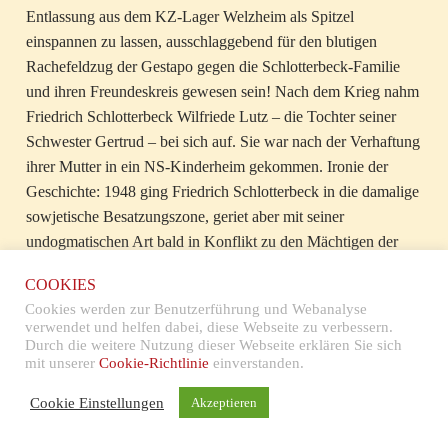
Entlassung aus dem KZ-Lager Welzheim als Spitzel
einspannen zu lassen, ausschlaggebend für den blutigen
Rachefeldzug der Gestapo gegen die Schlotterbeck-Familie
und ihren Freundeskreis gewesen sein! Nach dem Krieg nahm
Friedrich Schlotterbeck Wilfriede Lutz – die Tochter seiner
Schwester Gertrud – bei sich auf. Sie war nach der Verhaftung
ihrer Mutter in ein NS-Kinderheim gekommen. Ironie der
Geschichte: 1948 ging Friedrich Schlotterbeck in die damalige
sowjetische Besatzungszone, geriet aber mit seiner
undogmatischen Art bald in Konflikt zu den Mächtigen der
DDR und musste 1953 aufgrund absurder Anschuldigungen
COOKIES
erneut drei Jahre ins Gefängnis. Wilfriede kam nun in ein
Cookies werden zur Benutzerführung und Webanalyse
DDR-Kinderheim. Friedrich Schlotterbeck wurde später
verwendet und helfen dabei, diese Webseite zu verbessern.
rehabilitiert und starb im April 1979 in Berlin, die Grabrede
Durch die weitere Nutzung dieser Webseite erklären Sie sich
mit unserer
Cookie-Richtlinie
einverstanden.
hielt die Schriftstellerin Christa Wolf.
Cookie Einstellungen
Akzeptieren
In der Adlerstraße 27 unterhielt der Schuhmacher Friedrich
Blumhardt zeitweise ein getarntes KPD-Büro. Im April 1934