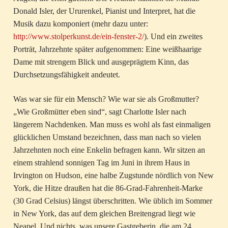
Donald Isler, der Ururenkel, Pianist und Interpret, hat die
Musik dazu komponiert (mehr dazu unter:
http://www.stolperkunst.de/ein-fenster-2/
). Und ein zweites
Porträt, Jahrzehnte später aufgenommen: Eine weißhaarige
Dame mit strengem Blick und ausgeprägtem Kinn, das
Durchsetzungsfähigkeit andeutet.
Was war sie für ein Mensch? Wie war sie als Großmutter?
„Wie Großmütter eben sind“, sagt Charlotte Isler nach
längerem Nachdenken. Man muss es wohl als fast einmaligen
glücklichen Umstand bezeichnen, dass man nach so vielen
Jahrzehnten noch eine Enkelin befragen kann. Wir sitzen an
einem strahlend sonnigen Tag im Juni in ihrem Haus in
Irvington on Hudson, eine halbe Zugstunde nördlich von New
York, die Hitze draußen hat die 86-Grad-Fahrenheit-Marke
(30 Grad Celsius) längst überschritten. Wie üblich im Sommer
in New York, das auf dem gleichen Breitengrad liegt wie
Neapel. Und nichts, was unsere Gastgeberin, die am 24.