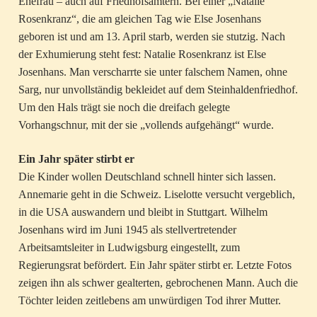
Ehefrau – auch auf Friedhofsämtern. Bei einer „Natalie
Rosenkranz“, die am gleichen Tag wie Else Josenhans
geboren ist und am 13. April starb, werden sie stutzig. Nach
der Exhumierung steht fest: Natalie Rosenkranz ist Else
Josenhans. Man verscharrte sie unter falschem Namen, ohne
Sarg, nur unvollständig bekleidet auf dem Steinhaldenfriedhof.
Um den Hals trägt sie noch die dreifach gelegte
Vorhangschnur, mit der sie „vollends aufgehängt“ wurde.
Ein Jahr später stirbt er
Die Kinder wollen Deutschland schnell hinter sich lassen.
Annemarie geht in die Schweiz. Liselotte versucht vergeblich,
in die USA auswandern und bleibt in Stuttgart. Wilhelm
Josenhans wird im Juni 1945 als stellvertretender
Arbeitsamtsleiter in Ludwigsburg eingestellt, zum
Regierungsrat befördert. Ein Jahr später stirbt er. Letzte Fotos
zeigen ihn als schwer gealterten, gebrochenen Mann. Auch die
Töchter leiden zeitlebens am unwürdigen Tod ihrer Mutter.