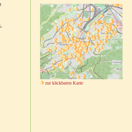
t
S-
zur klickbaren Karte