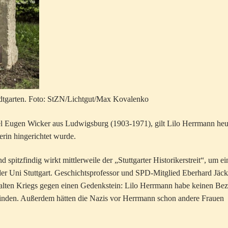
adtgarten. Foto: StZN/Lichtgut/Max Kovalenko
el Eugen Wicker aus Ludwigsburg (1903-1971), gilt Lilo Herrmann heu
erin hingerichtet wurde.
 spitzfindig wirkt mittlerweile der „Stuttgarter Historikerstreit“, um e
r Uni Stuttgart. Geschichtsprofessor und SPD-Mitglied Eberhard Jäck
alten Kriegs gegen einen Gedenkstein: Lilo Herrmann habe keinen Be
mpfinden. Außerdem hätten die Nazis vor Herrmann schon andere Frauen