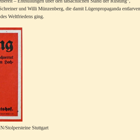
artbereit – Enthüllungen über den tatsächlichen Stand der Rüstung“,
 Schreiner und Willi Münzenberg, die damit Lügenpropaganda entlarve
des Weltfriedens ging.
N/Stolpersteine Stuttgart