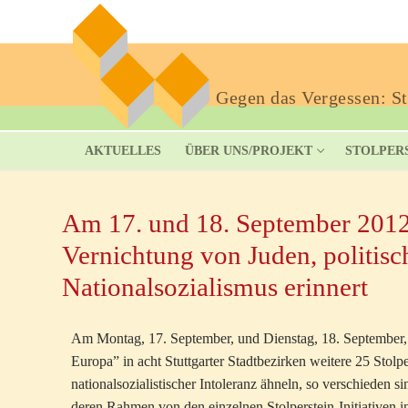
Gegen das Vergessen: Sto
AKTUELLES
ÜBER UNS/PROJEKT
STOLPER
Am 17. und 18. September 2012 
Vernichtung von Juden, politis
Nationalsozialismus erinnert
Am Montag, 17. September, und Dienstag, 18. September,
Europa” in acht Stuttgarter Stadtbezirken weitere 25 Stolp
nationalsozialistischer Intoleranz ähneln, so verschieden 
deren Rahmen von den einzelnen Stolperstein-Initiativen ind