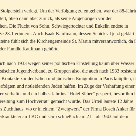
Stolperstein verlegt. Um der Verfolgung zu entgehen, war der 88-Jähri
rt, blieb dann aber zurück, als seine Angehörigen vor den
hen. Die Flucht von Sohn, Schwiegertochter und Enkelin endete in
aße 28-1 erinnern. Auch Isaak Kaufmann, dessen Schicksal jetzt geklärt
eine fühlt sich die Kirchengemeinde St. Martin mitverantwortlich, da i
der Familie Kaufmann gehörte.
ich nach 1933 wegen seiner politischen Einstellung kaum über Wasser
tischen Jugendverband, zu Gruppen also, die auch nach 1933 resistent
 Kontakte zur deutschen und jüdischen Emigration in Paris knüpften, ü
folgten und notleidenden Juden halfen. Im Zuge der Verhaftung einer
rhaftet und ein halbes Jahr ins “Hotel Silber” gesperrt, bevor ihm i
ereitung zum Hochverrat” gemacht wurde. Das Urteil lautete 12 Jahre
s Zuchthaus, wo er in einem “Zweigwerk” der Firma Bosch Anker für
erkrankte er an TBC und starb schließlich am 21. Juli 1943 auf dem