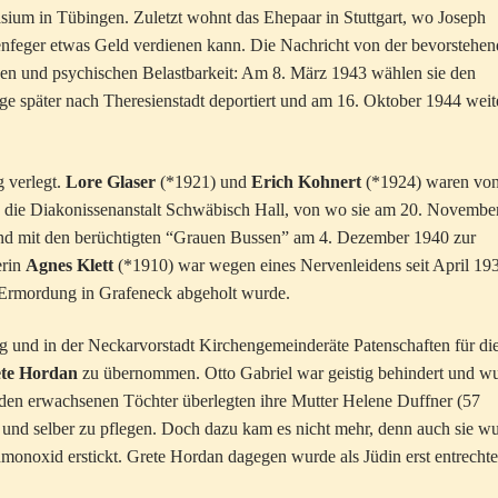
sium in Tübingen. Zuletzt wohnt das Ehepaar in Stuttgart, wo Joseph
nfeger etwas Geld verdienen kann. Die Nachricht von der bevorstehe
hen und psychischen Belastbarkeit: Am 8. März 1943 wählen sie den
e später nach Theresienstadt deportiert und am 16. Oktober 1944 weit
g verlegt.
Lore Glaser
(*1921) und
Erich Kohnert
(*1924) waren vo
in die Diakonissenanstalt Schwäbisch Hall, von wo sie am 20. Novembe
 und mit den berüchtigten “Grauen Bussen” am 4. Dezember 1940 zur
erin
Agnes Klett
(*1910) war wegen eines Nervenleidens seit April 19
r Ermordung in Grafeneck abgeholt wurde.
ag und in der Neckarvorstadt Kirchengemeinderäte Patenschaften für di
ete Hordan
zu übernommen. Otto Gabriel war geistig behindert und w
iden erwachsenen Töchter überlegten ihre Mutter Helene Duffner (57
 und selber zu pflegen. Doch dazu kam es nicht mehr, denn auch sie w
onoxid erstickt. Grete Hordan dagegen wurde als Jüdin erst entrechte