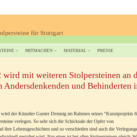
lpersteine für Stuttgart
STEINE
MITMACHEN
MATERIAL
PRESSE
wird mit weiteren Stolpersteinen an d
ch Andersdenkenden und Behinderten 
 wird der Künstler Gunter Demnig im Rahmen seines “Kunstprojekts f
ersteine verlegen. So sehr sich die Schicksale der Opfer von
sind ihre Lebensgeschichten und so verschieden sind auch die Verlegung
ividuell gestaltet wird. Nur eines ist bei allen Stolpersteinen gleich: W