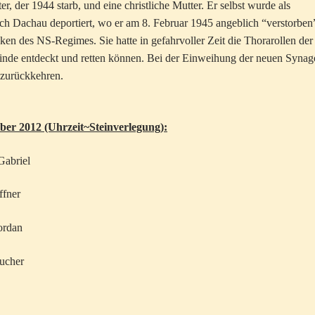
r, der 1944 starb, und eine christliche Mutter. Er selbst wurde als
ch Dachau deportiert, wo er am 8. Februar 1945 angeblich “verstorben
ken des NS-Regimes. Sie hatte in gefahrvoller Zeit die Thorarollen der
einde entdeckt und retten können. Bei der Einweihung der neuen Syna
e zurückkehren.
mber 2012 (Uhrzeit~Steinverlegung):
Gabriel
ffner
ordan
eucher