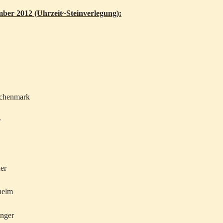
ember 2012 (Uhrzeit~Steinverlegung):
Wochenmark
r
uer
shelm
inger