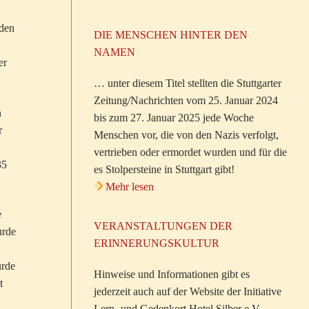
nden
DIE MENSCHEN HINTER DEN
NAMEN
er
… unter diesem Titel stellten die Stuttgarter
Zeitung/Nachrichten vom 25. Januar 2024
n
bis zum 27. Januar 2025 jede Woche
r
Menschen vor, die von den Nazis verfolgt,
vertrieben oder ermordet wurden und für die
35
es Stolpersteine in Stuttgart gibt!
Mehr lesen
e
VERANSTALTUNGEN DER
urde
ERINNERUNGSKULTUR
urde
Hinweise und Informationen gibt es
t
jederzeit auch auf der Website der Initiative
Lern- und Gedenkort Hotel Silber e.V.