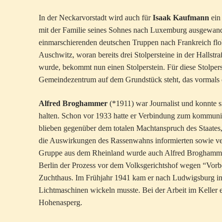
In der Neckarvorstadt wird auch für
Isaak Kaufmann
ein 
mit der Familie seines Sohnes nach Luxemburg ausgewande
einmarschierenden deutschen Truppen nach Frankreich flo
Auschwitz, woran bereits drei Stolpersteine in der Hallstr
wurde, bekommt nun einen Stolperstein. Für diese Stolperst
Gemeindezentrum auf dem Grundstück steht, das vormals 
Alfred Broghammer
(*1911) war Journalist und konnte s
halten. Schon vor 1933 hatte er Verbindung zum kommunis
blieben gegenüber dem totalen Machtanspruch des Staates,
die Auswirkungen des Rassenwahns informierten sowie ver
Gruppe aus dem Rheinland wurde auch Alfred Broghammer ve
Berlin der Prozess vor dem Volksgerichtshof wegen “Vorb
Zuchthaus. Im Frühjahr 1941 kam er nach Ludwigsburg in
Lichtmaschinen wickeln musste. Bei der Arbeit im Keller 
Hohenasperg.