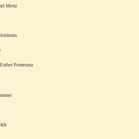
arl Mertz
 Weinheim
r
d Esther Pomeranz
hammer
rkle